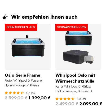
Wir empfehlen Ihnen
auch
SCHNÄPPCHEN
-17%
SCHNÄPPCHEN
-16%
Oslo Serie Frame
Whirlpool Oslo mit
Fester Whirlpool 6 Personen
Wärmeschutzhülle
Hydromassage, 4 Kissen
Fester Whirlpool 6 Plätze,
Abdeckplane inbegriffen 160 cm
Hydromassage, 4 Kissen +
4.5 (33)
Wärmeschutzhülle 160cm
2.399,00 €
1.999,00 €
4.5 (33)
2.499,00 €
2.099,00 €