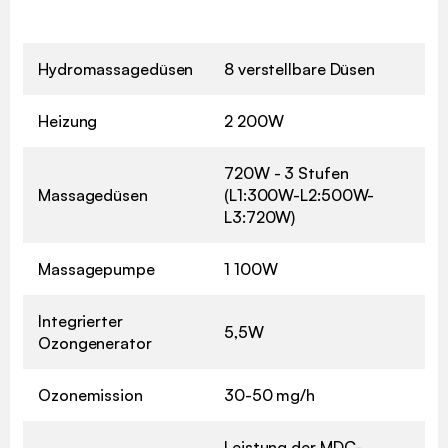
Hydromassagedüsen
8 verstellbare Düsen
Heizung
2 200W
720W - 3 Stufen
Massagedüsen
(L1:300W-L2:500W-
L3:720W)
Massagepumpe
1 100W
Integrierter
5,5W
Ozongenerator
Ozonemission
30-50 mg/h
Leistung der MDC-