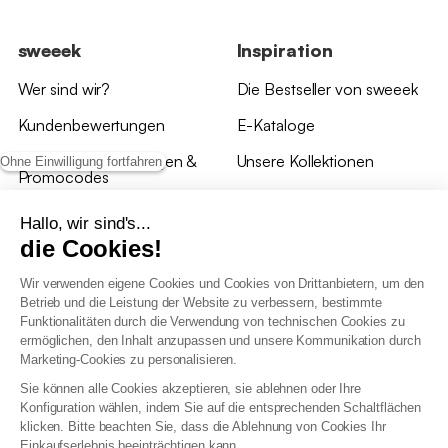
sweeek
Inspiration
Wer sind wir?
Die Bestseller von sweeek
Kundenbewertungen
E-Kataloge
*Angebotsbedingungen &
Unsere Kollektionen
Ohne Einwilligung fortfahren
Promocodes
Bewertungen von sweeek
Hallo, wir sind's...
die Cookies!
Unsere Geschäfte
Wir verwenden eigene Cookies und Cookies von Drittanbietern, um den
Betrieb und die Leistung der Website zu verbessern, bestimmte
Funktionalitäten durch die Verwendung von technischen Cookies zu
ermöglichen, den Inhalt anzupassen und unsere Kommunikation durch
Marketing-Cookies zu personalisieren.
Allgemeine Geschäftsbedingungen
Sie können alle Cookies akzeptieren, sie ablehnen oder Ihre
AGB Treueprogramm
Konfiguration wählen, indem Sie auf die entsprechenden Schaltflächen
Datenschutzrichtlinien
klicken. Bitte beachten Sie, dass die Ablehnung von Cookies Ihr
Allgemeine Geschäftsbedingungen für Geschäftskunden
Einkaufserlebnis beeinträchtigen kann.