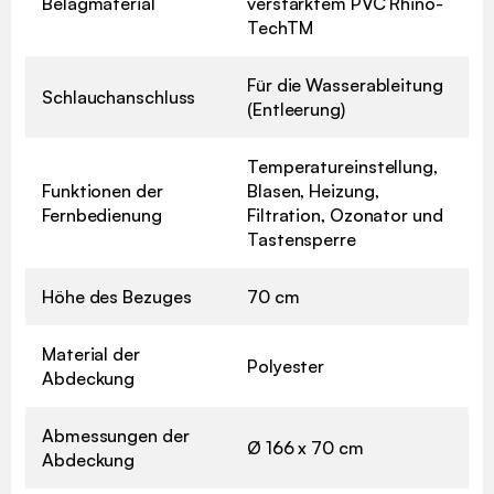
Belagmaterial
verstärktem PVC Rhino-
TechTM
Für die Wasserableitung
Schlauchanschluss
(Entleerung)
Temperatureinstellung,
Funktionen der
Blasen, Heizung,
Fernbedienung
Filtration, Ozonator und
Tastensperre
Höhe des Bezuges
70 cm
Material der
Polyester
Abdeckung
Abmessungen der
Ø 166 x 70 cm
Abdeckung