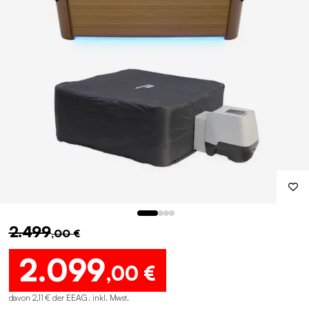
2.499
,00 €
2.099
,00 €
davon 2,11 € der EEAG . inkl. Mwst.