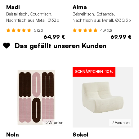
Madi
Alma
Beistelltisch, Couchtisch,
Beistelltisch, Sofaende,
Nachttisch aus Metall Ø32 x
Nachttisch aus Metall, Ø30,5 x
H42cm
H 43,5 cm
5 (23)
4.9 (12)
64,99 €
69,99 €
Das gefällt unseren Kunden
SCHNÄPPCHEN
-10%
3 Varianten
7 Varianten
Nola
Sokol