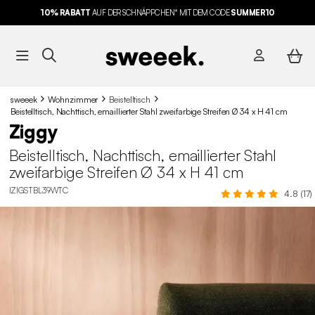
10% RABATT
AUF DER SCHNÄPPCHEN* MIT DEM CODE
SUMMER10
sweeek
Wohnzimmer
Beistelltisch
Beistelltisch, Nachttisch, emaillierter Stahl zweifarbige Streifen Ø 34 x H 41 cm
Ziggy
Beistelltisch, Nachttisch, emaillierter Stahl
zweifarbige Streifen Ø 34 x H 41 cm
IZIGSTBL39WTC
4.8 (17)