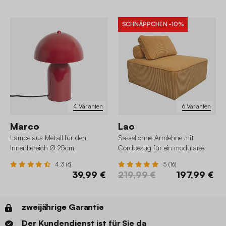
SCHNÄPPCHEN
-10%
4 Varianten
6 Varianten
Marco
Lao
Lampe aus Metall für den
Sessel ohne Armlehne mit
Innenbereich Ø 25cm
Cordbezug für ein modulares
Sofa
4.3 (6)
5 (16)
39,99 €
219,99 €
197,99 €
zweijährige Garantie
Der Kundendienst ist für Sie da