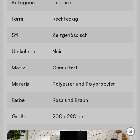
Kategorie
Teppich
Form
Rechteckig
Stil
Zeitgenössisch
Umkehrbar
Nein
Motiv
Gemustert
Material
Polyester und Polypropylen
Farbe
Rosa und Braun
Größe
200 x 290 cm
✖
Florhöhe
0,7 cm