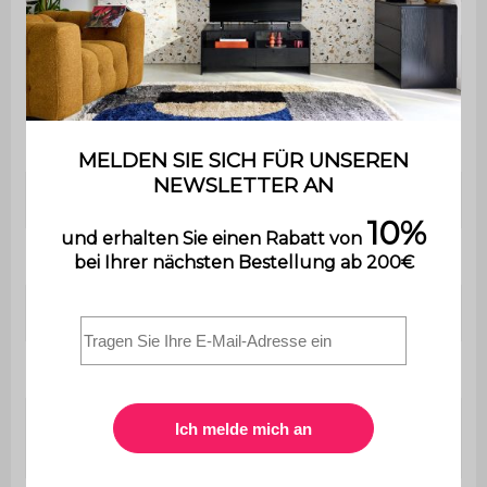
Modell
Maschinengewebe
Oeko-Tex Standard
Label
100
Verwendung
Innenbereich
Gewicht
7 kg
Garantie
2 Jahre
Maschinenwaschbar
Nein
Für Fußbodenheizung
Ja
geeignet