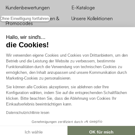
Kundenbewertungen
E-Kataloge
*Angebotsbedingungen &
Unsere Kollektionen
Ohne Einwilligung fortfahren
Promocodes
Bewertungen von sweeek
Hallo, wir sind's...
die Cookies!
Unsere Geschäfte
Wir verwenden eigene Cookies und Cookies von Drittanbietern, um den
Betrieb und die Leistung der Website zu verbessern, bestimmte
Funktionalitäten durch die Verwendung von technischen Cookies zu
ermöglichen, den Inhalt anzupassen und unsere Kommunikation durch
Marketing-Cookies zu personalisieren.
Allgemeine Geschäftsbedingungen
Sie können alle Cookies akzeptieren, sie ablehnen oder Ihre
AGB Treueprogramm
Konfiguration wählen, indem Sie auf die entsprechenden Schaltflächen
Datenschutzrichtlinien
klicken. Bitte beachten Sie, dass die Ablehnung von Cookies Ihr
Allgemeine Geschäftsbedingungen für Geschäftskunden
Einkaufserlebnis beeinträchtigen kann.
Erklärung zur Barrierefreiheit
Datenschutzrichtlinie lesen
Genehmigungen zertifiziert durch
Ich wähle
OK für mich