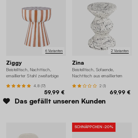
6 Varianten
2 Varianten
Ziggy
Zina
Beistelltisch, Nachttisch,
Beistelltisch, Sofaende,
emaillierter Stahl zweifarbige
Nachttisch aus emailliertem
Streifen Ø 34 x H 41 cm
Stahl, gesprenkeltes Muster Ø
4.8 (17)
2 (1)
33 x H 47 cm
59,99 €
69,99 €
Das gefällt unseren Kunden
SCHNÄPPCHEN
-20%