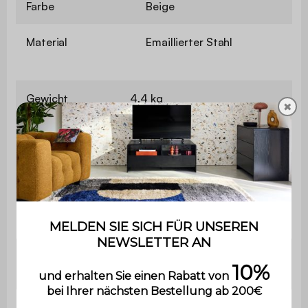
Farbe
Beige
Material
Emaillierter Stahl
Gewicht
4,4 kg
✖
Verwendung
Innenbereich
Garantie
2 Jahre
Das Produkt wird montiert
Montage
geliefert
Maximale
75 kg
Belastung
Abmessungen
Ø 33 x H 46 cm