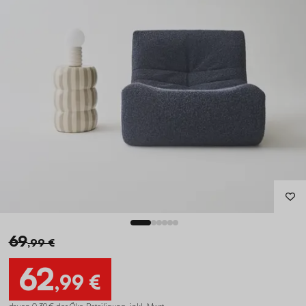
69
,99 €
62
,99 €