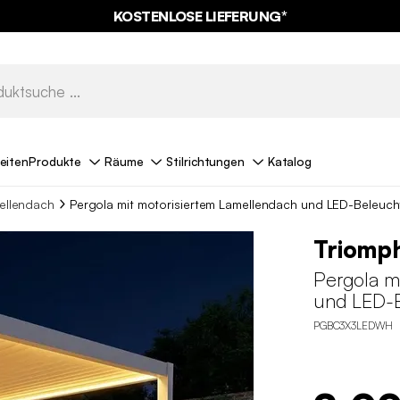
KOSTENLOSE LIEFERUNG*
eiten
Produkte
Räume
Stilrichtungen
Katalog
ellendach
Pergola mit motorisiertem Lamellendach und LED-Beleuc
Triomp
Pergola m
und LED-
PGBC3X3LEDWH