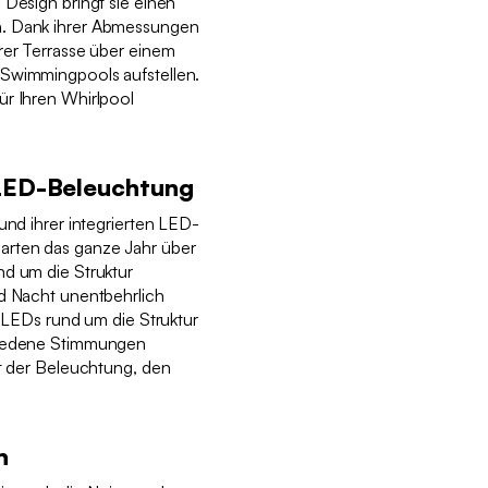
 Design bringt sie einen
n. Dank ihrer Abmessungen
rer Terrasse über einem
 Swimmingpools aufstellen.
ür Ihren Whirlpool
 LED-Beleuchtung
und ihrer integrierten LED-
arten das ganze Jahr über
nd um die Struktur
nd Nacht unentbehrlich
n LEDs rund um die Struktur
hiedene Stimmungen
ät der Beleuchtung, den
n