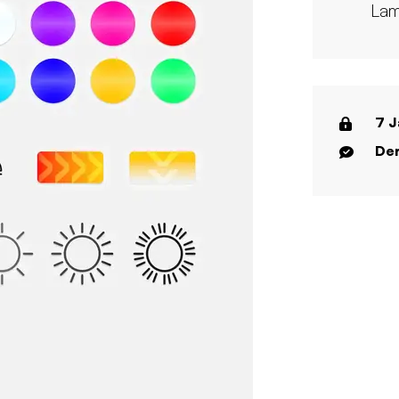
Lam
7 J
Der