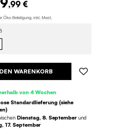
99
,99 €
r Öko-Beteiligung
.
inkl. Mwst.
ß
 DEN WARENKORB
nnerhalb von 4 Wochen
ose Standardlieferung (
siehe
en
)
wischen
Dienstag, 8. September
und
, 17. September