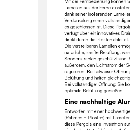
Mit der Fernbedienung können S
Lamellen aus der Ferne einstelle
dank seiner isolierenden Lamell
Verdunkelung einen vollständig
es geschlossen ist. Diese Pergol
verfügt über ein innovatives Dr
direkt durch die Pfosten ableitet.
Die verstellbaren Lamellen ermö
natürliche, sanfte Belüftung, wäh
Sonnenstrahlen geschützt sind. 
außerdem, den Lichtstrom der S
regulieren. Bei teilweiser Öffnung
Belüftung und halten gleichzeitig
Bei vollständiger Öffnung: Sie 
optimale Belüftung genießen.
Eine nachhaltige Alu
Entworfen mit einer hochwertige
(Rahmen + Pfosten) mit Lamellen 
diese Pergola eine Investition au