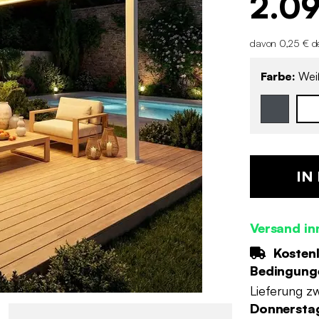
2.0
davon 0,25 € de
Farbe:
Wei
IN
Versand i
Kostenl
Bedingung
Lieferung z
Donnerstag