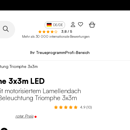
DE/DE
3,8 / 5
Mehr als 30 000 internationale Bewertungen
Ihr Treueprogramm
Profi-Bereich
htung Triomphe 3x3m
he 3x3m LED
it motorisiertem Lamellendach
Beleuchtung Triomphe 3x3m
4.9 (10)
roter Preis