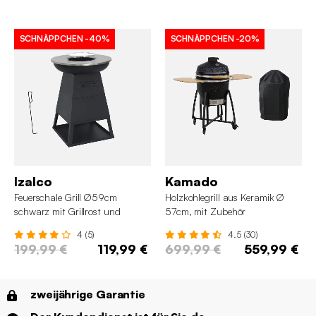
SCHNÄPPCHEN
-40%
SCHNÄPPCHEN
-20%
Izalco
Kamado
Feuerschale Grill Ø59cm
Holzkohlegrill aus Keramik Ø
schwarz mit Grillrost und
57cm, mit Zubehör
Stauraum
4 (5)
4.5 (30)
199,99 €
119,99 €
699,99 €
559,99 €
zweijährige Garantie