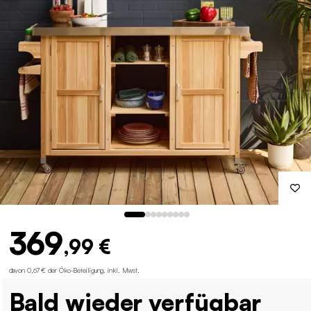
369
,99 €
davon 0,67 € der Öko-Beteiligung
.
inkl. Mwst.
Bald wieder verfügbar