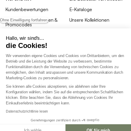
Kundenbewertungen
E-Kataloge
*Angebotsbedingungen &
Unsere Kollektionen
Ohne Einwilligung fortfahren
Promocodes
Bewertungen von sweeek
Hallo, wir sind's...
die Cookies!
Unsere Geschäfte
Wir verwenden eigene Cookies und Cookies von Drittanbietern, um den
Betrieb und die Leistung der Website zu verbessern, bestimmte
Funktionalitäten durch die Verwendung von technischen Cookies zu
ermöglichen, den Inhalt anzupassen und unsere Kommunikation durch
Marketing-Cookies zu personalisieren.
Allgemeine Geschäftsbedingungen
Sie können alle Cookies akzeptieren, sie ablehnen oder Ihre
AGB Treueprogramm
Konfiguration wählen, indem Sie auf die entsprechenden Schaltflächen
Datenschutzrichtlinien
klicken. Bitte beachten Sie, dass die Ablehnung von Cookies Ihr
Allgemeine Geschäftsbedingungen für Geschäftskunden
Einkaufserlebnis beeinträchtigen kann.
Erklärung zur Barrierefreiheit
Datenschutzrichtlinie lesen
Genehmigungen zertifiziert durch
Ich wähle
OK für mich