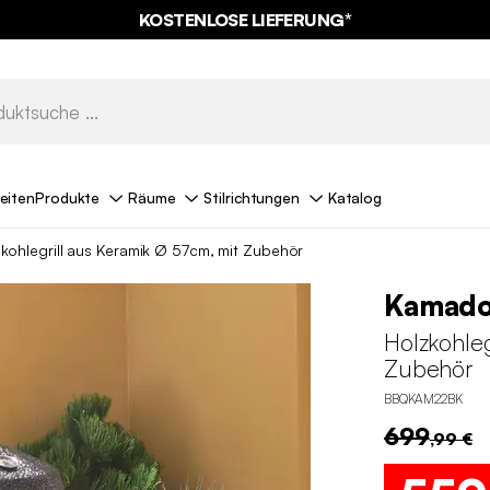
KOSTENLOSE LIEFERUNG*
eiten
Produkte
Räume
Stilrichtungen
Katalog
kohlegrill aus Keramik Ø 57cm, mit Zubehör
Kamad
Holzkohleg
Zubehör
BBQKAM22BK
699
,99 €