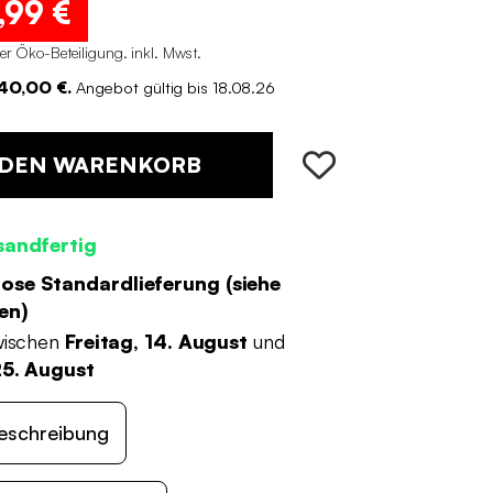
,99 €
er Öko-Beteiligung
.
inkl. Mwst.
140,00 €.
Angebot gültig bis 18.08.26
 DEN WARENKORB
sandfertig
ose Standardlieferung (
siehe
en
)
wischen
Freitag, 14. August
und
25. August
eschreibung