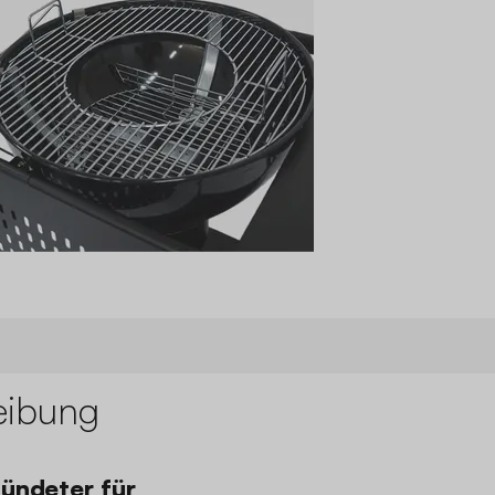
eibung
bündeter für