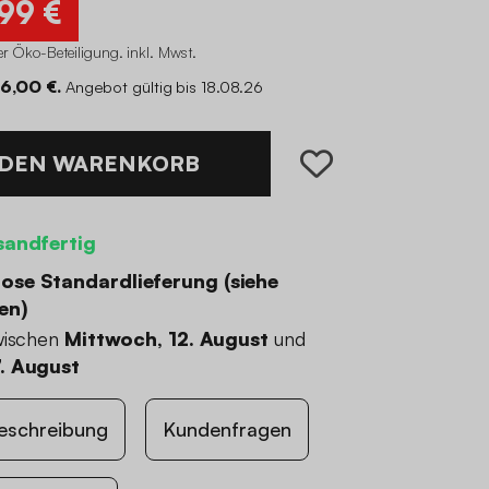
,99 €
r Öko-Beteiligung
.
inkl. Mwst.
76,00 €.
Angebot gültig bis 18.08.26
 DEN WARENKORB
sandfertig
ose Standardlieferung (
siehe
en
)
wischen
Mittwoch, 12. August
und
. August
eschreibung
Kundenfragen