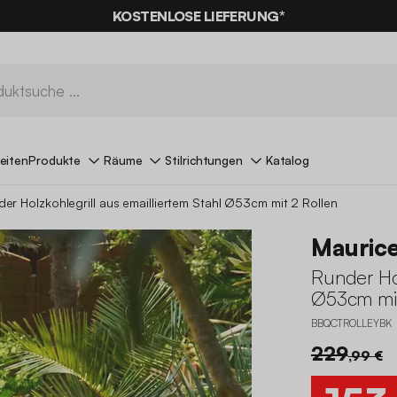
KOSTENLOSE LIEFERUNG*
eiten
Produkte
Räume
Stilrichtungen
Katalog
er Holzkohlegrill aus emailliertem Stahl Ø53cm mit 2 Rollen
Mauric
Runder Hol
Ø53cm mit
BBQCTROLLEYBK
229
,99 €