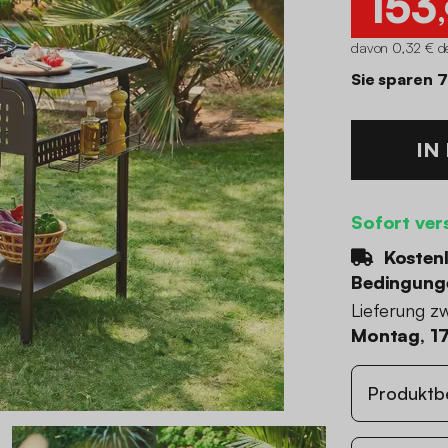
153
davon 0,32 € de
Sie sparen 
IN
Sofort ver
Kostenl
Bedingung
Lieferung z
Montag, 17
Produktb