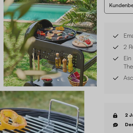
Kundenb
Emai
2 R
Ein
The
Asc
2 J
Der