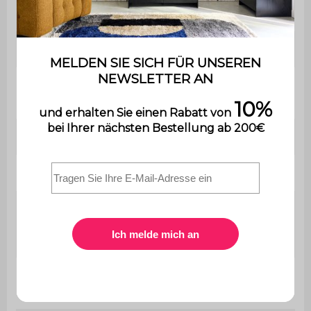
Fettauffangschale
Ja / L 49 x B 29 cm
Integriertes
Ja
Thermometer
Flaschenöffner
Nein
Inklusive Zubehör
Nein
Verwendbar mit den
Ergänzende
Modulen der Kollektion
Informationen
Naxos
Anzahl der
2
Regalböden