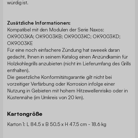
würdig ist.
Zusätzliche Informationen:
Kompatibel mit den Modulen der Serie Naxos:
OK9003KA; OK9003KB; OK9003KC; OK9003KD;
OK9003KE
Für eine noch einfachere Zündung hat sweeek daran
gedacht, Ihnen in seinem Katalog einen Anzündkamin für
Holzkohlegrills anzubieten (nicht im Lieferumfang des Grills
enthalten).
Die gesetzliche Konformitätsgarantie gilt nicht bei
vorzeitiger Verfärbung oder Korrosion infolge einer
Nutzung in Gebieten mit hohem Hitzewellenrisiko oder in
Küstennähe (im Umkreis von 20 km).
Kartongröße
Karton 1: L 84.5 x B 50.5 x H 47.5 cm - 18.6 kg