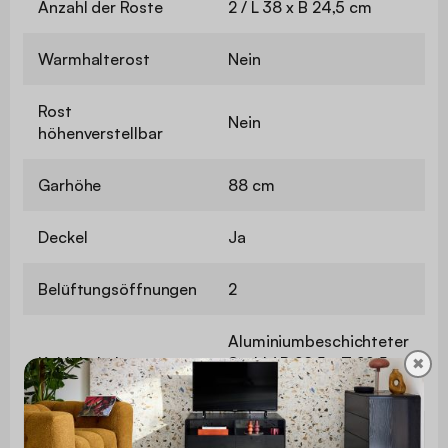
Anzahl der Roste
2 / L 38 x B 24,5 cm
Warmhalterost
Nein
Rost
Nein
höhenverstellbar
Garhöhe
88 cm
Deckel
Ja
Belüftungsöffnungen
2
Aluminiumbeschichteter
Kohlebehälter
Stahl / B 29,5 x T 22,5 x
✖
H 4,5 cm
Aschesammler
Nein