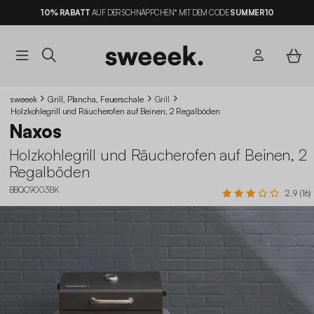
10% RABATT
AUF DER SCHNÄPPCHEN* MIT DEM CODE
SUMMER10
sweeek
Grill, Plancha, Feuerschale
Grill
Holzkohlegrill und Räucherofen auf Beinen, 2 Regalböden
Naxos
Holzkohlegrill und Räucherofen auf Beinen, 2
Regalböden
BBQC9003BK
2.9 (16)