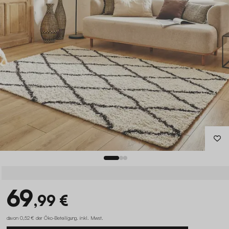
69
,99 €
davon 0,52 € der Öko-Beteiligung
.
inkl. Mwst.