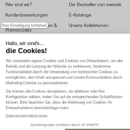
Wer sind wir?
Die Bestseller von sweeek
Kundenbewertungen
E-Kataloge
*Angebotsbedingungen &
Unsere Kollektionen
Ohne Einwilligung fortfahren
Promocodes
Bewertungen von sweeek
Hallo, wir sind's...
die Cookies!
Unsere Geschäfte
Wir verwenden eigene Cookies und Cookies von Drittanbietern, um den
Betrieb und die Leistung der Website zu verbessern, bestimmte
Funktionalitäten durch die Verwendung von technischen Cookies zu
ermöglichen, den Inhalt anzupassen und unsere Kommunikation durch
Marketing-Cookies zu personalisieren.
Allgemeine Geschäftsbedingungen
Sie können alle Cookies akzeptieren, sie ablehnen oder Ihre
AGB Treueprogramm
Konfiguration wählen, indem Sie auf die entsprechenden Schaltflächen
Datenschutzrichtlinien
klicken. Bitte beachten Sie, dass die Ablehnung von Cookies Ihr
Allgemeine Geschäftsbedingungen für Geschäftskunden
Einkaufserlebnis beeinträchtigen kann.
Erklärung zur Barrierefreiheit
Datenschutzrichtlinie lesen
Genehmigungen zertifiziert durch