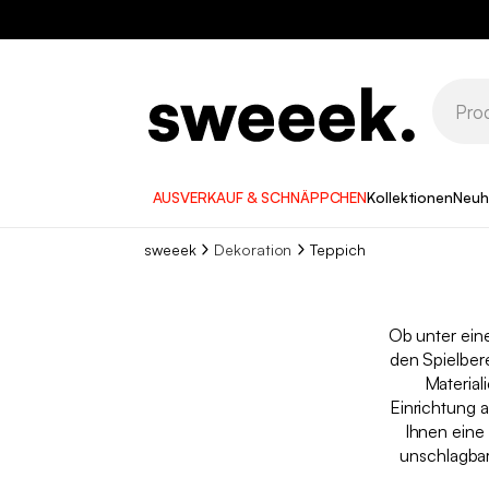
AUSVERKAUF & SCHNÄPPCHEN
Kollektionen
Neuh
sweeek
Dekoration
Teppich
Ob unter ei
den Spielber
Material
Einrichtung 
Ihnen eine
unschlagbar