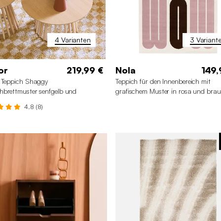
4 Varianten
3 Variant
or
219,99 €
Nola
149,
 Teppich Shaggy
Teppich für den Innenbereich mit
brettmuster senfgelb und
grafischem Muster in rosa und bra
farben
4.8 (8)
0 x 290 cm
120 x 170 cm
200 x 290 cm
120 x 170
0 x 230 cm
80 x 150 cm
160 x 230 cm