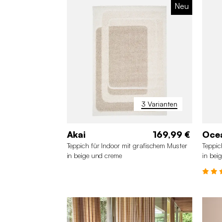
Neu
3 Varianten
Akai
169,99 €
Oce
Teppich für Indoor mit grafischem Muster
Teppic
in beige und creme
in bei
200 x 290 cm
120 x 170 cm
20