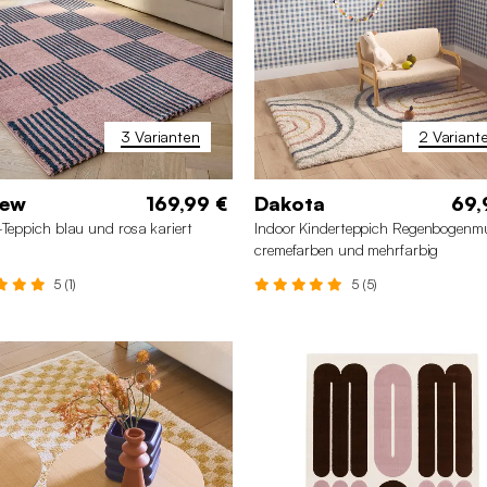
3 Varianten
2 Variant
gew
169,99 €
Dakota
69,
-Teppich blau und rosa kariert
Indoor Kinderteppich Regenbogenmu
cremefarben und mehrfarbig
5 (1)
5 (5)
0 x 290 cm
120 x 160 cm
160 x 230 cm
120 x 170 cm
80 x 150 