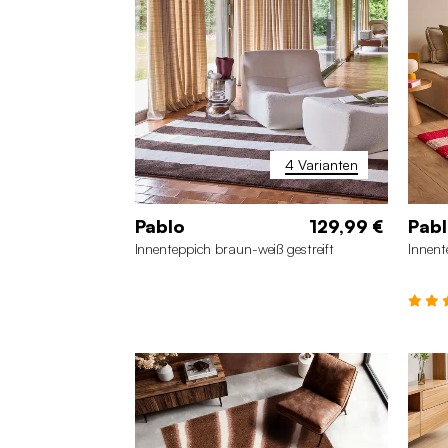
160 x 230 cm
4 Varianten
Pablo
129,99 €
Pab
Innenteppich braun-weiß gestreift
Innent
160 x 230 cm
120 x 160 cm
20
200 x 280 cm
80 x 140 cm
16