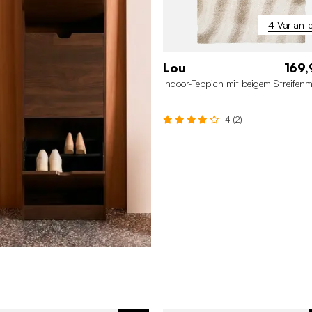
4 Variant
Lou
169,
Indoor-Teppich mit beigem Streifenm
4 (2)
200 x 290 cm
120 x 170
160 x 230 cm
80 x 150