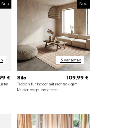
Neu
Neu
en
3 Varianten
99 €
Silo
109,99 €
uster
Teppich für Indoor mit rechteckigem
Muster beige und creme
 cm
160 x 230 cm
120 x 170 cm