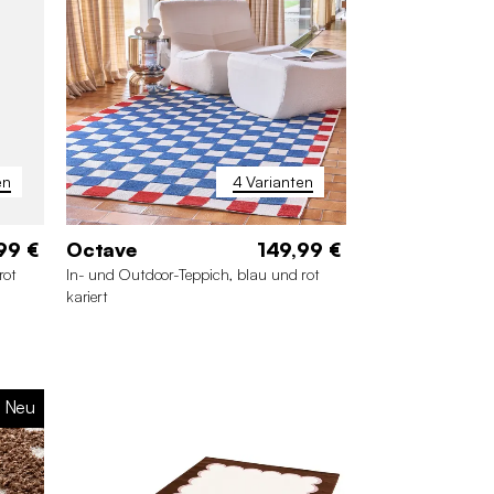
80 x 150 cm
en
4 Varianten
99 €
Octave
149,99 €
rot
In- und Outdoor-Teppich, blau und rot
kariert
Neu
 cm
200 x 290 cm
120 x 170 cm
160 x 230 cm
80 x 150 cm