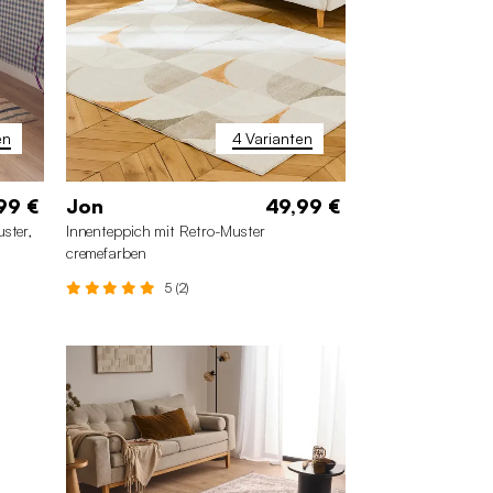
en
4 Varianten
99 €
Jon
49,99 €
ster,
Innenteppich mit Retro-Muster
cremefarben
5 (2)
120 x 170 cm
160 x 230 cm
cm
200 x 290 cm
80 x 150 cm