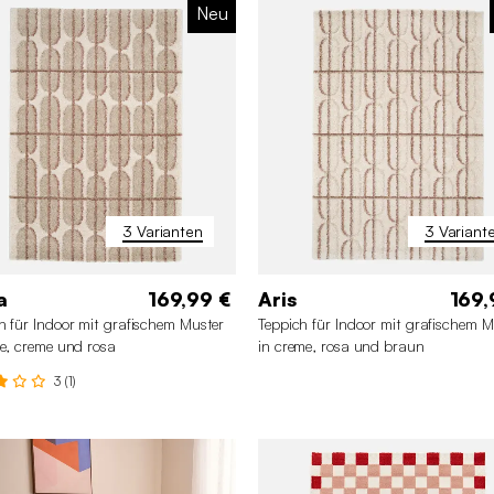
Neu
3 Varianten
3 Variant
a
169,99 €
Aris
169,
h für Indoor mit grafischem Muster
Teppich für Indoor mit grafischem M
ge, creme und rosa
in creme, rosa und braun
3 (1)
0 x 290 cm
120 x 170 cm
200 x 290 cm
120 x 170