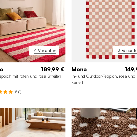
160 x 230 cm
160 x 230 cm
4 Varianten
3 Variant
lo
189,99 €
Mona
149,
eppich mit roten und rosa Streifen
In- und Outdoor-Teppich, rosa und 
kariert
5 (1)
0 x 280 cm
120 x 160 cm
200 x 290 cm
120 x 170
0 x 230 cm
80 x 140 cm
160 x 230 cm