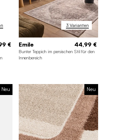
en
3 Varianten
99 €
Emile
44,99 €
Bunter Teppich im persischen Stil für den
un
Innenbereich
Neu
Neu
 cm
120 x 160 cm
160 x 220 cm
200 x 280 cm