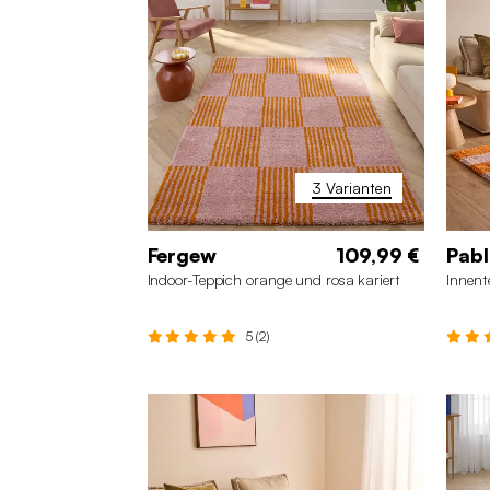
3 Varianten
Fergew
109,99 €
Pab
Indoor-Teppich orange und rosa kariert
Innent
5 (2)
160 x 230 cm
120 x 160 cm
20
200 x 290 cm
16