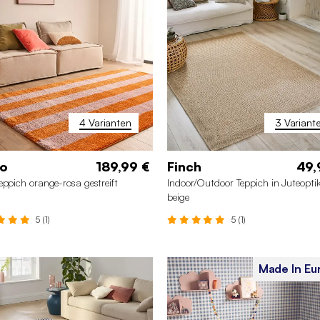
4 Varianten
3 Variant
lo
189,99 €
Finch
49,
eppich orange-rosa gestreift
Indoor/Outdoor Teppich in Juteoptik
beige
5 (1)
5 (1)
Made In Eu
0 x 280 cm
120 x 160 cm
120 x 160 cm
160 x 230
0 x 230 cm
80 x 140 cm
200 x 290 cm