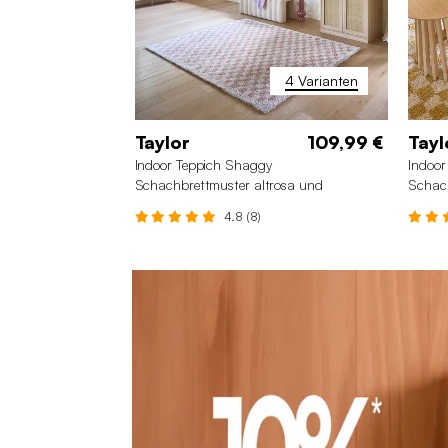
4 Varianten
Taylor
109,99 €
Tayl
Indoor Teppich Shaggy
Indoor
Schachbrettmuster altrosa und
Schach
cremefarben
creme
4.8 (8)
160 x 230 cm
120 x 170 cm
20
200 x 290 cm
80 x 150 cm
16