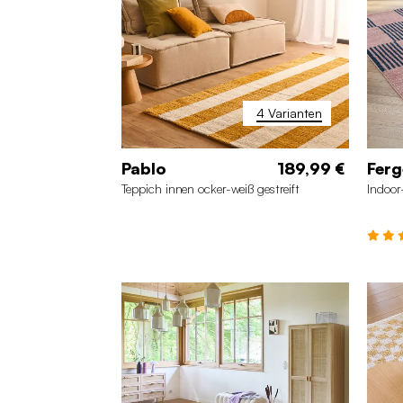
4 Varianten
Pablo
189,99 €
Fer
Teppich innen ocker-weiß gestreift
Indoor
200 x 280 cm
120 x 160 cm
20
160 x 230 cm
80 x 140 cm