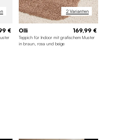
en
2 Varianten
99 €
Olli
169,99 €
uster
Teppich für Indoor mit grafischem Muster
in braun, rosa und beige
 cm
 cm
200 x 290 cm
160 x 230 cm