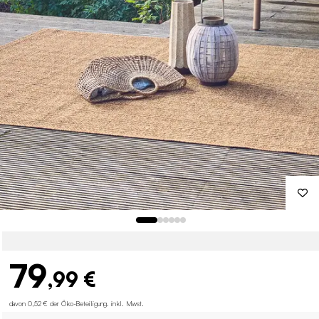
79
,99 €
davon 0,52 € der Öko-Beteiligung
.
inkl. Mwst.