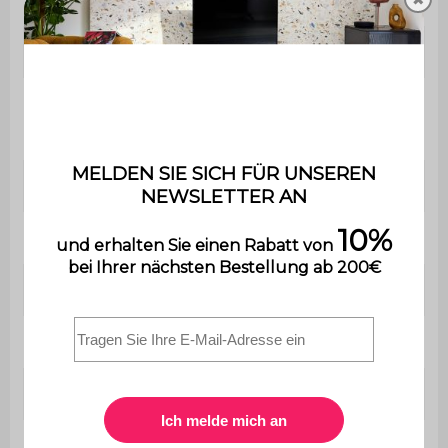
Material
Polypropylen
Farbe
Beige
Größe
200 x 280 cm
Florhöhe
3 cm
Modell
Shaggy
Grammatur
1800 g/m²
Verwendung
Innenbereich
Gewicht
10,08 kg
Garantie
2 Jahre