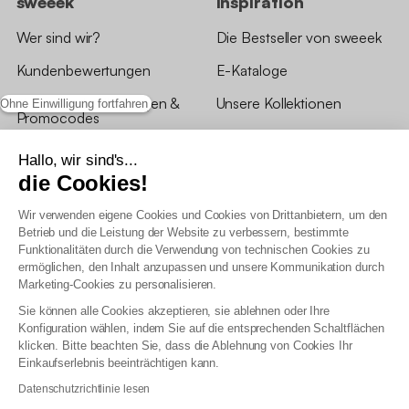
sweeek
Inspiration
Wer sind wir?
Die Bestseller von sweeek
Kundenbewertungen
E-Kataloge
*Angebotsbedingungen &
Unsere Kollektionen
Ohne Einwilligung fortfahren
Promocodes
Bewertungen von sweeek
Hallo, wir sind's...
die Cookies!
Unsere Geschäfte
Wir verwenden eigene Cookies und Cookies von Drittanbietern, um den
Betrieb und die Leistung der Website zu verbessern, bestimmte
Funktionalitäten durch die Verwendung von technischen Cookies zu
ermöglichen, den Inhalt anzupassen und unsere Kommunikation durch
Marketing-Cookies zu personalisieren.
Allgemeine Geschäftsbedingungen
Sie können alle Cookies akzeptieren, sie ablehnen oder Ihre
AGB Treueprogramm
Konfiguration wählen, indem Sie auf die entsprechenden Schaltflächen
Datenschutzrichtlinien
klicken. Bitte beachten Sie, dass die Ablehnung von Cookies Ihr
Allgemeine Geschäftsbedingungen für Geschäftskunden
Einkaufserlebnis beeinträchtigen kann.
Erklärung zur Barrierefreiheit
Datenschutzrichtlinie lesen