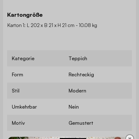
Kartongröße
Karton 1: L 202 x B 21 x H 21 cm - 10.08 kg
Kategorie
Teppich
Form
Rechteckig
Stil
Modern
Umkehrbar
Nein
Motiv
Gemustert
✖