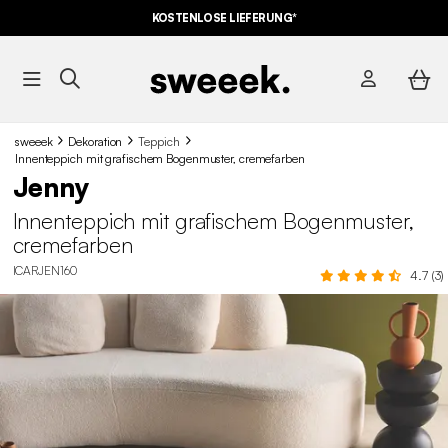
10% RABATT
AUF DER SCHNÄPPCHEN* MIT DEM CODE
KOSTENLOSE LIEFERUNG*
SUMMER10
sweeek
Dekoration
Teppich
Innenteppich mit grafischem Bogenmuster, cremefarben
Jenny
Innenteppich mit grafischem Bogenmuster,
cremefarben
ICARJEN160
4.7 (3)