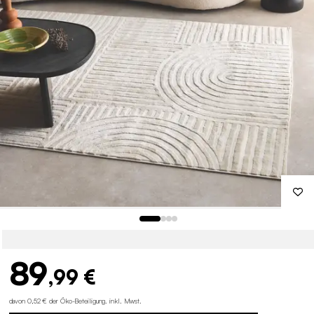
89
,99 €
davon 0,52 € der Öko-Beteiligung
.
inkl. Mwst.