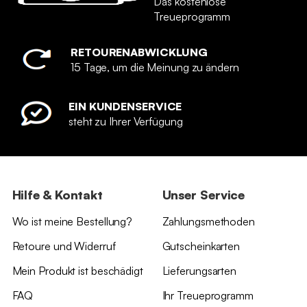
Das kostenlose
Treueprogramm
RETOURENABWICKLUNG
15 Tage, um die Meinung zu ändern
EIN KUNDENSERVICE
steht zu Ihrer Verfügung
Hilfe & Kontakt
Unser Service
Wo ist meine Bestellung?
Zahlungsmethoden
Retoure und Widerruf
Gutscheinkarten
Mein Produkt ist beschädigt
Lieferungsarten
FAQ
Ihr Treueprogramm