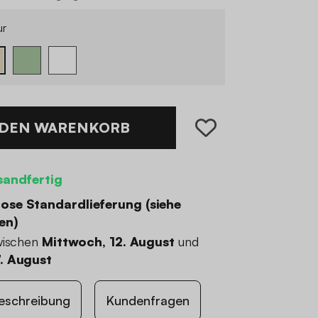
ur
 DEN WARENKORB
sandfertig
ose Standardlieferung (
siehe
en
)
wischen
Mittwoch, 12. August
und
. August
eschreibung
Kundenfragen