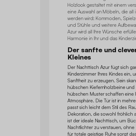
Holzlook gestaltet mit einem vers
eine Auswahl an Möbeln, die all 
werden wird: Kommoden, Spielze
und Stühle und weitere Aufbewa
Azur wird all Ihre Wünsche erfüll
Harmonie in Ihr und das Kinderz
Der sanfte und clever
Kleines
Der Nachttisch Azur fügt sich gan
Kinderzimmer Ihres Kindes ein,
Sanftheit zu erzeugen. Sein skan
hübschen Kiefernholzbeine und s
hübschen Muster schaffen eine l
Atmosphäre. Die Tür ist in mehre
passt sich leicht dem Stil des Ra
Dekoration, die sowohl fröhlich a
ist der ideale Nachttisch, um Bü
Nachtlichter zu verstauen, ohne
für totale geistige Ruhe sorgt d