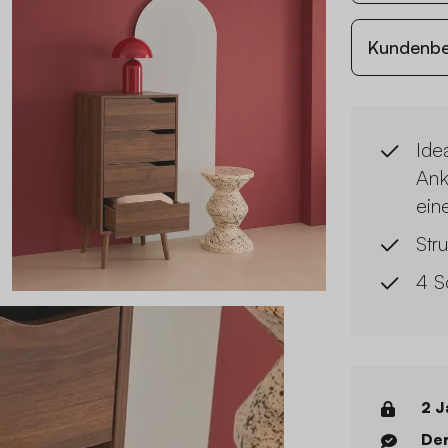
Kundenb
Ide
Ank
ein
Str
4 S
2 J
Der