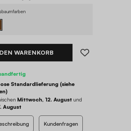
sbaumfarben
 DEN WARENKORB
sandfertig
ose Standardlieferung (
siehe
en
)
wischen
Mittwoch, 12. August
und
. August
eschreibung
Kundenfragen