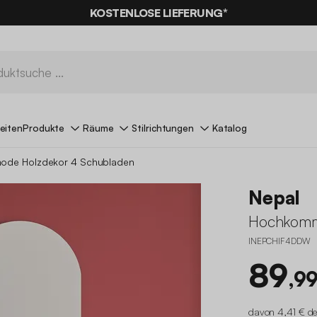
KOSTENLOSE LIEFERUNG*
eiten
Produkte
Räume
Stilrichtungen
Katalog
de Holzdekor 4 Schubladen
Nepal
Hochkomm
INEPCHIF4DDW
89
,99
davon 4,41 € de