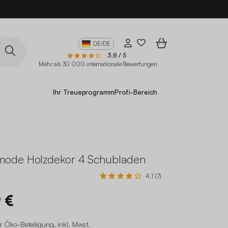
DE/DE
3,8 / 5
Mehr als 30 000 internationale Bewertungen
Ihr Treueprogramm
Profi-Bereich
ode Holzdekor 4 Schubladen
4.1 (7)
 €
r Öko-Beteiligung
.
inkl. Mwst.