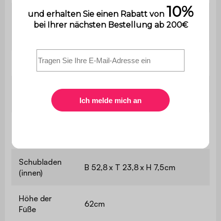
Der Aufbau ist sehr einfach,
Montage
eine Bedienungsanleitung wird
mitgeliefert.
Konsole
B 120 x T 30 x H 77cm
Dicke der
1,5cm
Paneele
Schubladen
B 58,5 x H 12cm
(außen)
Schubladen
B 52,8 x T 23,8 x H 7,5cm
(innen)
Höhe der
62cm
Füße