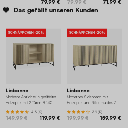
79,99 €
79,99 €
71,99 €
Das gefällt unseren Kunden
SCHNÄPPCHEN
-20%
SCHNÄPPCHEN
-20%
Lisbonne
Lisbonne
Moderne Anrichte in geriffelter
Modernes Sideboard mit
Holzoptik mit 2 Türen B 140
Holzoptik und Rillenmuster, 3
Türen, B 160 cm
4.5 (12)
3.9 (17)
149,99 €
119,99 €
199,99 €
159,99 €