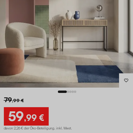
79
,99 €
59
,99 €
davon 2,26 € der Öko-Beteiligung
.
inkl. Mwst.