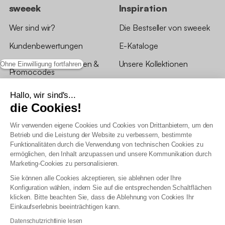
sweeek
Inspiration
Wer sind wir?
Die Bestseller von sweeek
Kundenbewertungen
E-Kataloge
*Angebotsbedingungen &
Unsere Kollektionen
Ohne Einwilligung fortfahren
Promocodes
Bewertungen von sweeek
Hallo, wir sind's...
die Cookies!
Unsere Geschäfte
Wir verwenden eigene Cookies und Cookies von Drittanbietern, um den
Betrieb und die Leistung der Website zu verbessern, bestimmte
Funktionalitäten durch die Verwendung von technischen Cookies zu
ermöglichen, den Inhalt anzupassen und unsere Kommunikation durch
Marketing-Cookies zu personalisieren.
Allgemeine Geschäftsbedingungen
Sie können alle Cookies akzeptieren, sie ablehnen oder Ihre
AGB Treueprogramm
Konfiguration wählen, indem Sie auf die entsprechenden Schaltflächen
Datenschutzrichtlinien
klicken. Bitte beachten Sie, dass die Ablehnung von Cookies Ihr
Allgemeine Geschäftsbedingungen für Geschäftskunden
Einkaufserlebnis beeinträchtigen kann.
Erklärung zur Barrierefreiheit
Datenschutzrichtlinie lesen