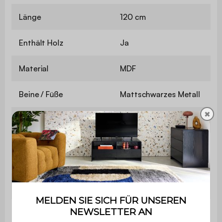
Länge
120 cm
Enthält Holz
Ja
Material
MDF
Beine / Füße
Mattschwarzes Metall
✖
Mit Schubladen
Ja
Anzahl der Schubladen
2
Verwendung
Innenbereich
Garantie
2 Jahre