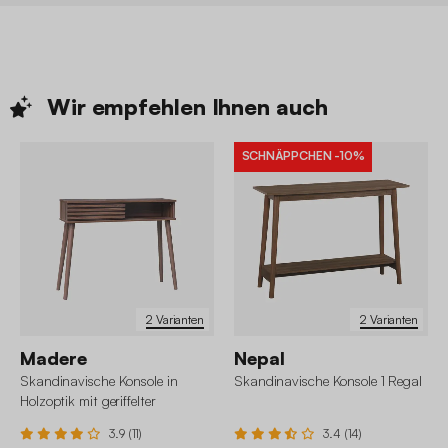
Wir empfehlen Ihnen
auch
SCHNÄPPCHEN
-10%
2 Varianten
2 Varianten
Madere
Nepal
Skandinavische Konsole in
Skandinavische Konsole 1 Regal
Holzoptik mit geriffelter
Schiebetür
3.9 (11)
3.4 (14)