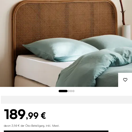
189
,99 €
davon 3,94 € der Öko-Beteiligung
.
inkl. Mwst.