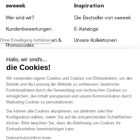
sweeek
Inspiration
Wer sind wir?
Die Bestseller von sweeek
Kundenbewertungen
E-Kataloge
*Angebotsbedingungen &
Unsere Kollektionen
Ohne Einwilligung fortfahren
Promocodes
Bewertungen von sweeek
Hallo, wir sind's...
die Cookies!
Unsere Geschäfte
Wir verwenden eigene Cookies und Cookies von Drittanbietern, um den
Betrieb und die Leistung der Website zu verbessern, bestimmte
Funktionalitäten durch die Verwendung von technischen Cookies zu
ermöglichen, den Inhalt anzupassen und unsere Kommunikation durch
Marketing-Cookies zu personalisieren.
Allgemeine Geschäftsbedingungen
Sie können alle Cookies akzeptieren, sie ablehnen oder Ihre
AGB Treueprogramm
Konfiguration wählen, indem Sie auf die entsprechenden Schaltflächen
Datenschutzrichtlinien
klicken. Bitte beachten Sie, dass die Ablehnung von Cookies Ihr
Allgemeine Geschäftsbedingungen für Geschäftskunden
Einkaufserlebnis beeinträchtigen kann.
Erklärung zur Barrierefreiheit
Datenschutzrichtlinie lesen