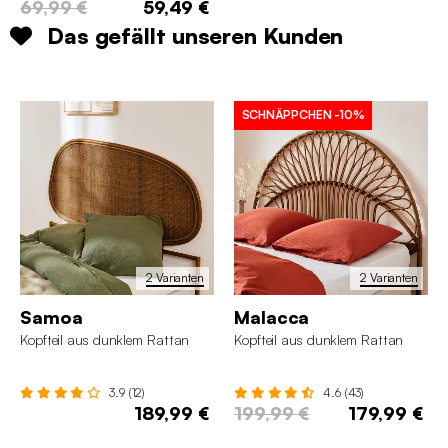
69,99 €
59,49 €
Das gefällt unseren Kunden
SCHNÄPPCHEN
-10%
2 Varianten
2 Varianten
Samoa
Malacca
Kopfteil aus dunklem Rattan
Kopfteil aus dunklem Rattan
3.9 (12)
4.6 (43)
189,99 €
199,99 €
179,99 €