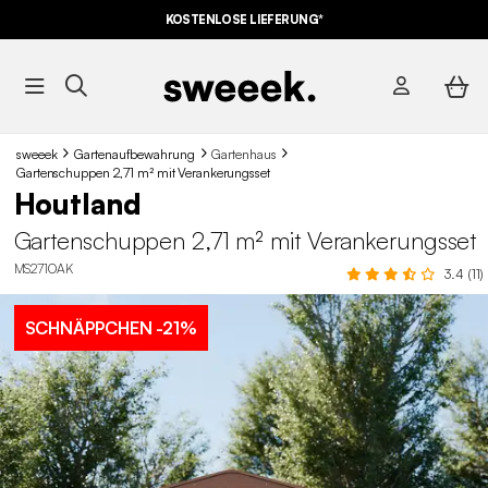
KOSTENLOSE LIEFERUNG*
sweeek
Gartenaufbewahrung
Gartenhaus
Gartenschuppen 2,71 m² mit Verankerungsset
Houtland
Gartenschuppen 2,71 m² mit Verankerungsset
MS271OAK
3.4 (11)
SCHNÄPPCHEN
-21%