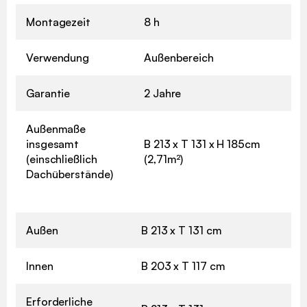
Montagezeit
8 h
Verwendung
Außenbereich
Garantie
2 Jahre
Außenmaße
insgesamt
B 213 x T 131 x H 185cm
(einschließlich
(2,71m²)
Dachüberstände)
Außen
B 213 x T 131 cm
Innen
B 203 x T 117 cm
Erforderliche