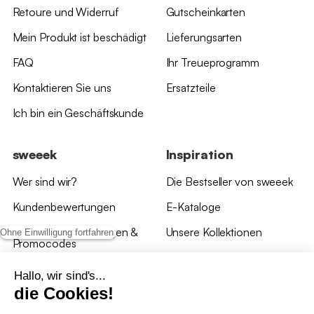
Retoure und Widerruf
Gutscheinkarten
Mein Produkt ist beschädigt
Lieferungsarten
FAQ
Ihr Treueprogramm
Kontaktieren Sie uns
Ersatzteile
Ich bin ein Geschäftskunde
sweeek
Inspiration
Wer sind wir?
Die Bestseller von sweeek
Kundenbewertungen
E-Kataloge
*Angebotsbedingungen &
Unsere Kollektionen
Ohne Einwilligung fortfahren
Promocodes
Bewertungen von sweeek
Hallo, wir sind's...
die Cookies!
Unsere Geschäfte