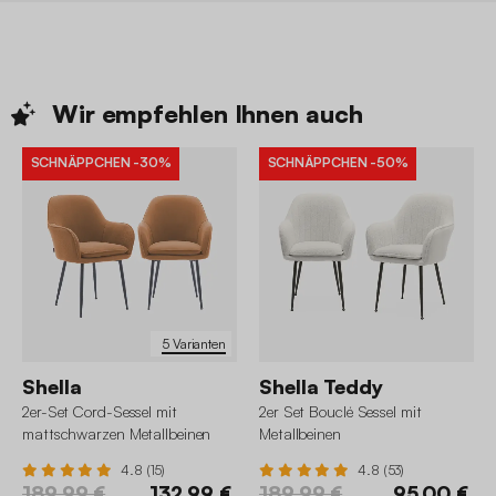
Wir empfehlen Ihnen
auch
SCHNÄPPCHEN
-30%
SCHNÄPPCHEN
-50%
5 Varianten
Shella
Shella Teddy
2er-Set Cord-Sessel mit
2er Set Bouclé Sessel mit
mattschwarzen Metallbeinen
Metallbeinen
4.8 (15)
4.8 (53)
189,99 €
132,99 €
189,99 €
95,00 €