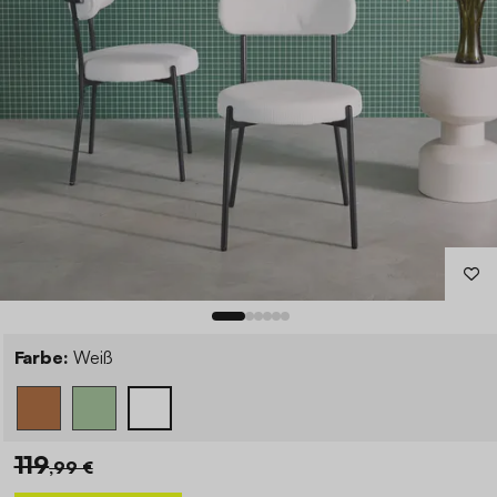
Farbe:
Weiß
119
,99 €