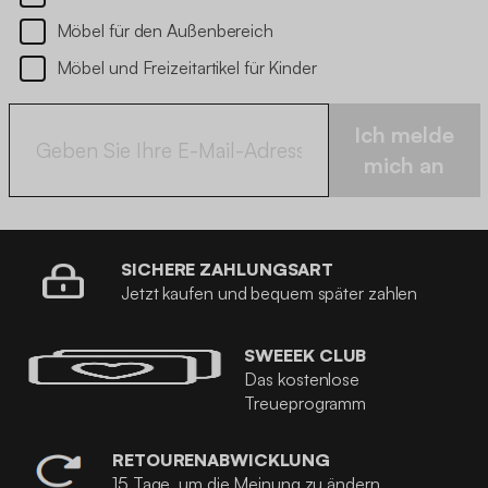
Möbel für den Außenbereich
Möbel und Freizeitartikel für Kinder
Ich melde
mich an
SICHERE ZAHLUNGSART
Jetzt kaufen und bequem später zahlen
SWEEEK CLUB
Das kostenlose
Treueprogramm
RETOURENABWICKLUNG
15 Tage, um die Meinung zu ändern