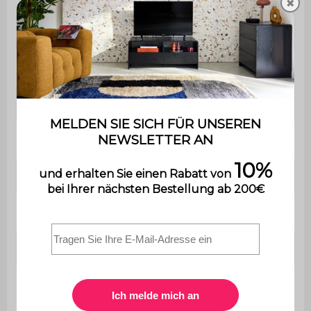
✖
Stuhlhöhe
76,5 cm
Sitzhöhe
47 cm
Sitztiefe
47 cm
Sitzhärte
Ausgewogen
Maximale Belastung
110 kg pro Sitzplatz
Verwendung
Innenbereich
Garantie
2 Jahre
Der Aufbau ist sehr
einfach, eine
Montage