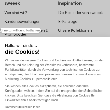
sweeek
Inspiration
Wer sind wir?
Die Bestseller von sweeek
Kundenbewertungen
E-Kataloge
*Angebotsbedingungen &
Unsere Kollektionen
Ohne Einwilligung fortfahren
Promocodes
Bewertungen von sweeek
Hallo, wir sind's...
die Cookies!
Unsere Geschäfte
Wir verwenden eigene Cookies und Cookies von Drittanbietern, um den
Betrieb und die Leistung der Website zu verbessern, bestimmte
Funktionalitäten durch die Verwendung von technischen Cookies zu
ermöglichen, den Inhalt anzupassen und unsere Kommunikation durch
Marketing-Cookies zu personalisieren.
Allgemeine Geschäftsbedingungen
Sie können alle Cookies akzeptieren, sie ablehnen oder Ihre
AGB Treueprogramm
Konfiguration wählen, indem Sie auf die entsprechenden Schaltflächen
Datenschutzrichtlinien
klicken. Bitte beachten Sie, dass die Ablehnung von Cookies Ihr
Allgemeine Geschäftsbedingungen für Geschäftskunden
Einkaufserlebnis beeinträchtigen kann.
Erklärung zur Barrierefreiheit
Datenschutzrichtlinie lesen