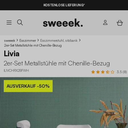
10% RABATT
AUF DER SCHNÄPPCHEN* MIT DEM CODE
KOSTENLOSE LIEFERUNG*
SUMMER10
sweeek
Esszimmer
Esszimmerstuhl, sitzbank
2er-Set Metallstühle mit Chenille-Bezug
Livia
2er-Set Metallstühle mit Chenille-Bezug
ILIVCHRX2BFWH
3.5 (8)
AUSVERKAUF
-50%