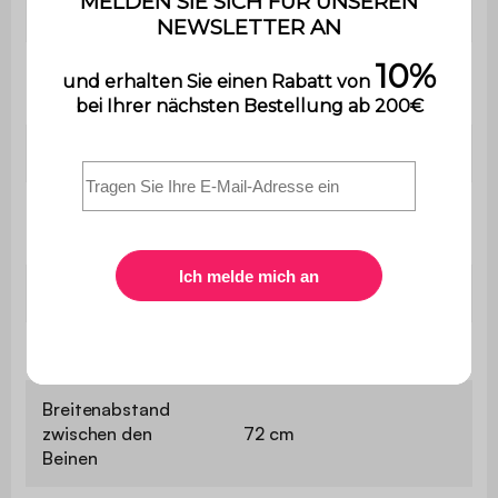
1
Verlängerungen
Tisch (ohne / mit
L 160 x B 90 x H 75cm / L
Verlängerung)
210 x B 90 x H 75cm
Verlängerung
L 50 x l 90
Dicke der
2cm
Tischplatte
4x Beine
Ø6 x H 72cm
Größe
160/210
Breitenabstand
zwischen den
72 cm
Beinen