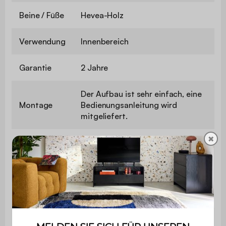
Beine / Füße
Hevea-Holz
Verwendung
Innenbereich
Garantie
2 Jahre
Der Aufbau ist sehr einfach, eine
Montage
Bedienungsanleitung wird
mitgeliefert.
✖
Material der
MDF und Eichenfurnier
Tischplatte
Verlängerung
Ja
Anzahl der