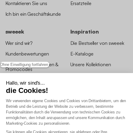
Kontaktieren Sie uns
Ersatzteile
Ich bin ein Geschäftskunde
sweeek
Inspiration
Wer sind wir?
Die Bestseller von sweeek
Kundenbewertungen
E-Kataloge
*Angebotsbedingungen &
Unsere Kollektionen
Ohne Einwilligung fortfahren
Promocodes
Bewertungen von sweeek
Hallo, wir sind's...
die Cookies!
Unsere Geschäfte
Wir verwenden eigene Cookies und Cookies von Drittanbietern, um den
Betrieb und die Leistung der Website zu verbessern, bestimmte
Funktionalitäten durch die Verwendung von technischen Cookies zu
ermöglichen, den Inhalt anzupassen und unsere Kommunikation durch
Marketing-Cookies zu personalisieren.
Allgemeine Geschäftsbedingungen
Sie können alle Cookies akzeptieren, sie ablehnen oder Ihre