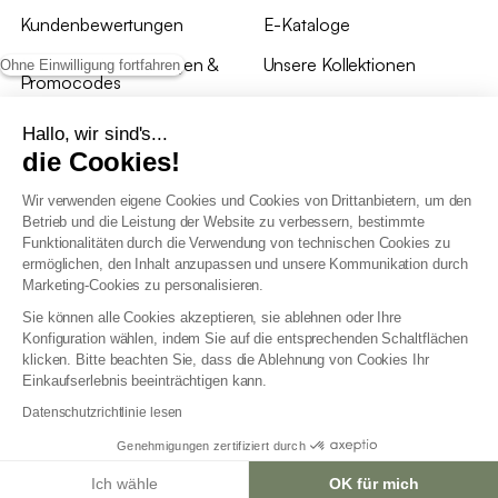
Kundenbewertungen
E-Kataloge
*Angebotsbedingungen &
Unsere Kollektionen
Ohne Einwilligung fortfahren
Promocodes
Bewertungen von sweeek
Hallo, wir sind's...
die Cookies!
Unsere Geschäfte
Wir verwenden eigene Cookies und Cookies von Drittanbietern, um den
Betrieb und die Leistung der Website zu verbessern, bestimmte
Funktionalitäten durch die Verwendung von technischen Cookies zu
ermöglichen, den Inhalt anzupassen und unsere Kommunikation durch
Marketing-Cookies zu personalisieren.
Allgemeine Geschäftsbedingungen
Sie können alle Cookies akzeptieren, sie ablehnen oder Ihre
AGB Treueprogramm
Konfiguration wählen, indem Sie auf die entsprechenden Schaltflächen
Datenschutzrichtlinien
klicken. Bitte beachten Sie, dass die Ablehnung von Cookies Ihr
Allgemeine Geschäftsbedingungen für Geschäftskunden
Einkaufserlebnis beeinträchtigen kann.
Erklärung zur Barrierefreiheit
Datenschutzrichtlinie lesen
Genehmigungen zertifiziert durch
Ich wähle
OK für mich