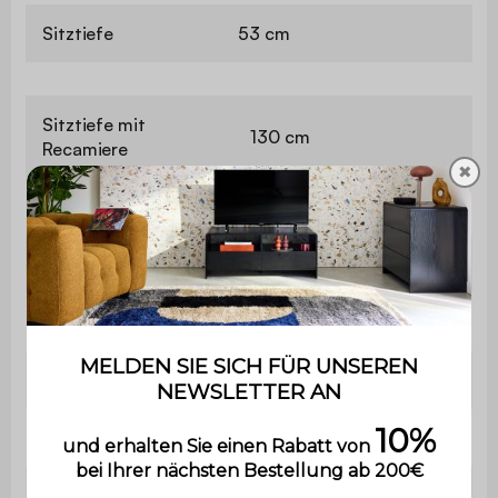
Sitztiefe
53 cm
Sitztiefe mit
130 cm
Recamiere
✖
Breite der Armlehne
20 cm
Sitzhärte
Ausgewogen
Schlaffunktion
Ja
Schlafbenutzung
Gelegentlich
Härtegrad Matratze
Ausgeglichen
Dicke der