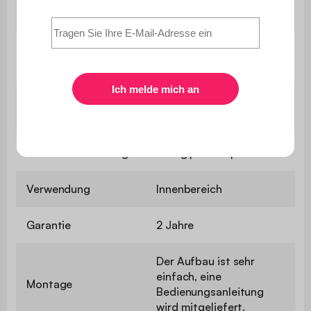
3,5 cm
Liegefläche
Länge der
249 cm
Liegefläche
Breite der
144 cm
Liegefläche
Maximale Belastung
110 kg pro Sitzplatz
Verwendung
Innenbereich
Garantie
2 Jahre
Der Aufbau ist sehr
einfach, eine
Montage
Bedienungsanleitung
wird mitgeliefert.