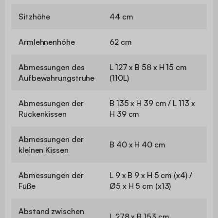
Sitzhöhe
44 cm
Armlehnenhöhe
62 cm
Abmessungen des
L 127 x B 58 x H 15 cm
Aufbewahrungstruhe
(110L)
Abmessungen der
B 135 x H 39 cm / L 113 x
Rückenkissen
H 39 cm
Abmessungen der
B 40 x H 40 cm
kleinen Kissen
Abmessungen der
L 9 x B 9 x H 5 cm (x4) /
Füße
Ø5 x H 5 cm (x13)
Abstand zwischen
L 278 x B 153 cm