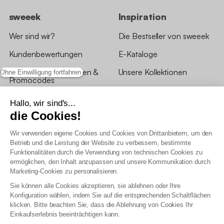
sweeek
Inspiration
Wer sind wir?
Die Bestseller von sweeek
Kundenbewertungen
E-Kataloge
*Angebotsbedingungen &
Unsere Kollektionen
Ohne Einwilligung fortfahren
Promocodes
Bewertungen von sweeek
Hallo, wir sind's...
die Cookies!
Unsere Geschäfte
Wir verwenden eigene Cookies und Cookies von Drittanbietern, um den
Betrieb und die Leistung der Website zu verbessern, bestimmte
Funktionalitäten durch die Verwendung von technischen Cookies zu
ermöglichen, den Inhalt anzupassen und unsere Kommunikation durch
Marketing-Cookies zu personalisieren.
Allgemeine Geschäftsbedingungen
Sie können alle Cookies akzeptieren, sie ablehnen oder Ihre
AGB Treueprogramm
Konfiguration wählen, indem Sie auf die entsprechenden Schaltflächen
Datenschutzrichtlinien
klicken. Bitte beachten Sie, dass die Ablehnung von Cookies Ihr
Allgemeine Geschäftsbedingungen für Geschäftskunden
Einkaufserlebnis beeinträchtigen kann.
Erklärung zur Barrierefreiheit