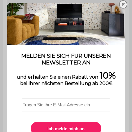
✖
Garantie
2 Jahre
Der Aufbau ist sehr einfach, eine
Montage
Bedienungsanleitung wird
mitgeliefert.
Länge der
⌀100 cm
Platte
Stärke der
1,8 cm
Platte
Höhe unter
74,2 cm
dem Tisch
Maximale
100 kg
Belastung