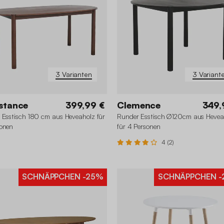
3 Varianten
3 Variant
stance
399,99 €
Clemence
349,
 Esstisch 180 cm aus Heveaholz für
Runder Esstisch Ø120cm aus Hevea
onen
für 4 Personen
4 (2)
SCHNÄPPCHEN
-25%
SCHNÄPPCHEN
-