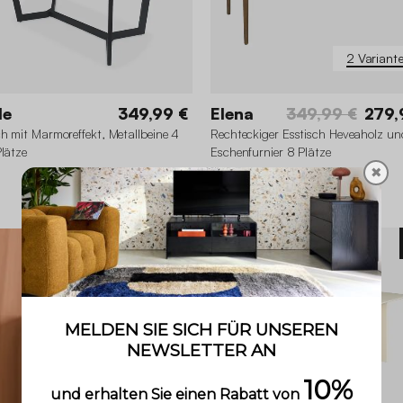
2 Variant
le
349,99 €
Elena
349,99 €
279,
ch mit Marmoreffekt, Metallbeine 4
Rechteckiger Esstisch Heveaholz un
Plätze
Eschenfurnier 8 Plätze
✖
4.9 (14)