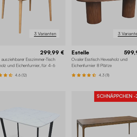
3 Varianten
3 Variant
299,99 €
Estelle
599,
 ausziehbarer Esszimmer-Tisch
Ovaler Esstisch Heveaholz und
olz und Eichenfurnier, für 4-6
Eichenfurnier 8 Plätze
nen
4.6 (12)
4.3 (11)
SCHNÄPPCHEN
-