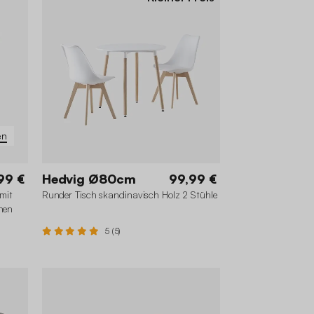
en
99 €
Hedvig Ø80cm
99,99 €
mit
Runder Tisch skandinavisch Holz 2 Stühle
nen
5 (5)