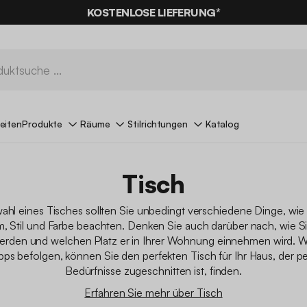
% RABATT
AUF DER SCHNÄPPCHEN* MIT DEM CODE
KOSTENLOSE LIEFERUNG*
SUMMER
eiten
Produkte
Räume
Stilrichtungen
Katalog
Tisch
ahl eines Tisches sollten Sie unbedingt verschiedene Dinge, wie
, Stil und Farbe beachten. Denken Sie auch darüber nach, wie S
rden und welchen Platz er in Ihrer Wohnung einnehmen wird. W
pps befolgen, können Sie den perfekten Tisch für Ihr Haus, der per
Bedürfnisse zugeschnitten ist, finden.
Erfahren Sie mehr über Tisch