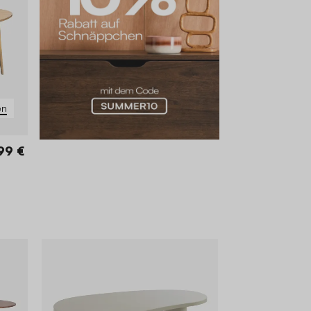
en
99 €