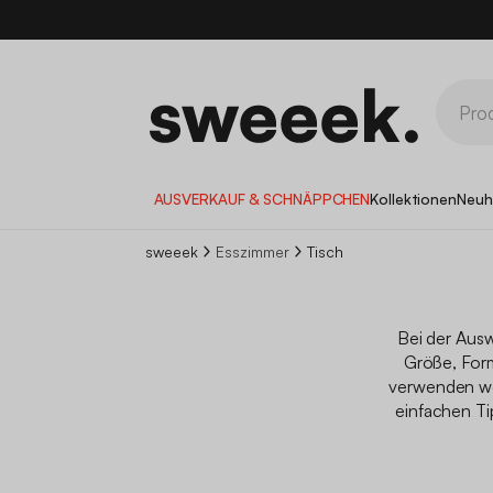
10
AUSVERKAUF & SCHNÄPPCHEN
Kollektionen
Neuh
sweeek
Esszimmer
Tisch
Bei der Ausw
Größe, Form
verwenden we
einfachen Ti