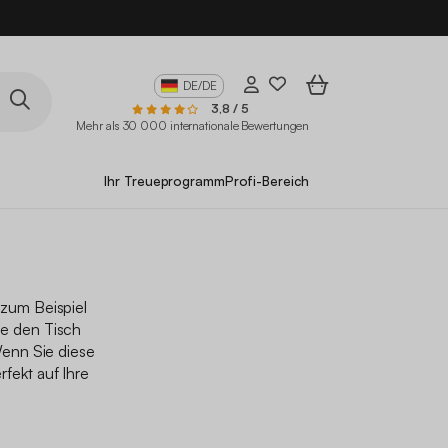
10
DE/DE
3,8 / 5
Mehr als 30 000 internationale Bewertungen
Ihr Treueprogramm
Profi-Bereich
 zum Beispiel
ie den Tisch
enn Sie diese
fekt auf Ihre