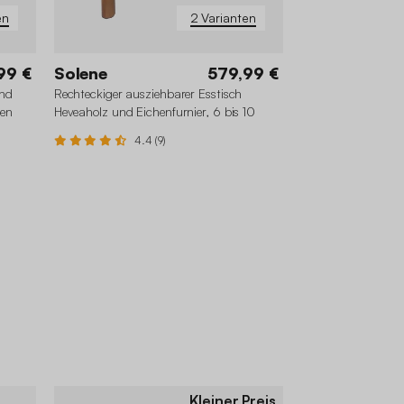
en
2 Varianten
99 €
Solene
579,99 €
und
Rechteckiger ausziehbarer Esstisch
nen
Heveaholz und Eichenfurnier, 6 bis 10
Sitzplätze
4.4 (9)
Kleiner Preis