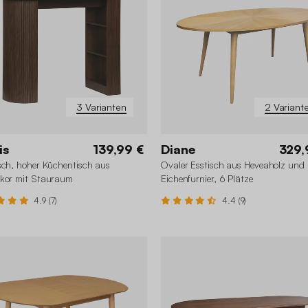
3 Varianten
2 Variant
is
139,99 €
Diane
329,
sch, hoher Küchentisch aus
Ovaler Esstisch aus Heveaholz und
ekor mit Stauraum
Eichenfurnier, 6 Plätze
4.9 (7)
4.4 (9)