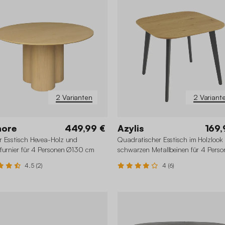
2 Varianten
2 Variant
nore
449,99 €
Azylis
169,
 Esstisch Hevea-Holz und
Quadratischer Esstisch im Holzlook 
furnier für 4 Personen Ø130 cm
schwarzen Metallbeinen für 4 Perso
4.5 (2)
4 (6)