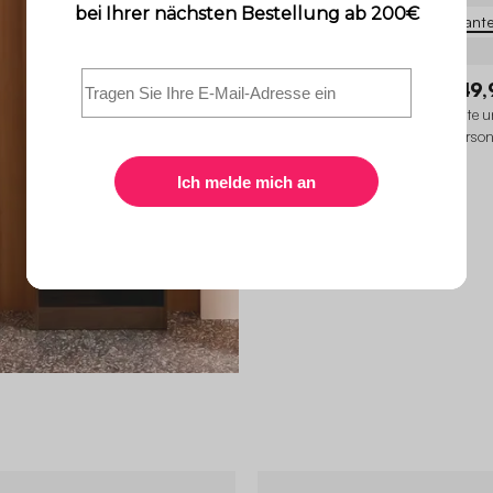
2 Variant
Lior
449,
Esstisch mit gehärteter Glasplatte 
sandgestrahltem Finish für 8 Perso