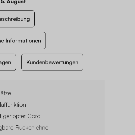
25. August
eschreibung
he Informationen
agen
Kundenbewertungen
lätze
laffunktion
it gerippter Cord
gbare Rückenlehne