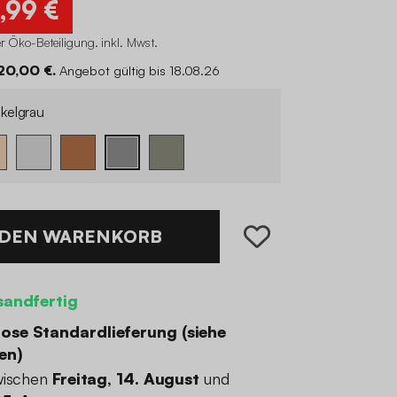
,99 €
r Öko-Beteiligung
.
inkl. Mwst.
120,00 €.
Angebot gültig bis 18.08.26
kelgrau
 DEN WARENKORB
sandfertig
ose Standardlieferung (
siehe
en
)
wischen
Freitag, 14. August
und