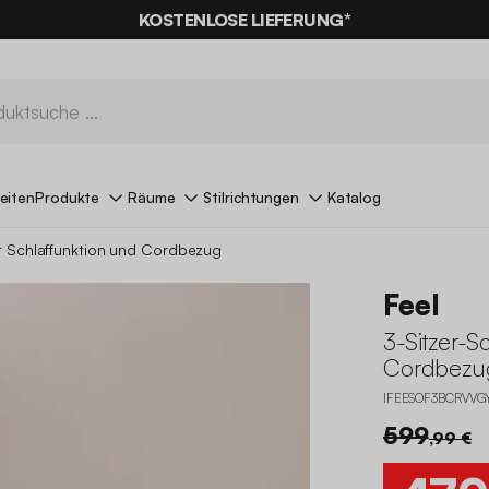
KOSTENLOSE LIEFERUNG*
eiten
Produkte
Räume
Stilrichtungen
Katalog
it Schlaffunktion und Cordbezug
Feel
3-Sitzer-S
Cordbezu
IFEESOF3BCRVVG
599
,99 €