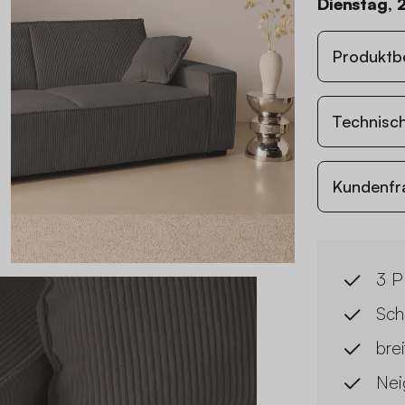
Dienstag, 
Produktb
Technisc
Kundenfr
3 P
Sch
bre
Nei