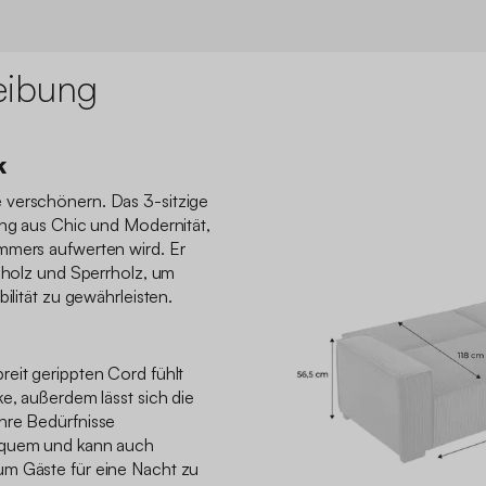
eibung
k
 verschönern. Das 3-sitzige
ung aus Chic und Modernität,
mmers aufwerten wird. Er
usholz und Sperrholz, um
ilität zu gewährleisten.
eit gerippten Cord fühlt
ke, außerdem lässt sich die
hre Bedürfnisse
equem und kann auch
um Gäste für eine Nacht zu