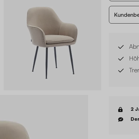
Kundenb
Abn
Höh
Tre
2 J
Der