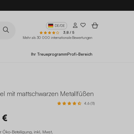
DE/DE
3,8 / 5
Mehr als 30 000 internationale Bewertungen
Ihr Treueprogramm
Profi-Bereich
el mit mattschwarzen Metallfüßen
4.6 (11)
 €
r Öko-Beteiligung
.
inkl. Mwst.