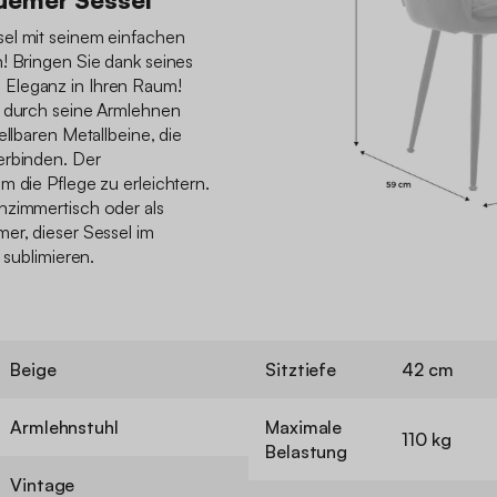
el mit seinem einfachen
! Bringen Sie dank seines
Eleganz in Ihren Raum!
d durch seine Armlehnen
ellbaren Metallbeine, die
erbinden. Der
m die Pflege zu erleichtern.
nzimmertisch oder als
er, dieser Sessel im
 sublimieren.
Beige
Sitztiefe
42 cm
Armlehnstuhl
Maximale
110 kg
Belastung
Vintage