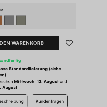
ge
 DEN WARENKORB
sandfertig
ose Standardlieferung (
siehe
en
)
wischen
Mittwoch, 12. August
und
. August
eschreibung
Kundenfragen