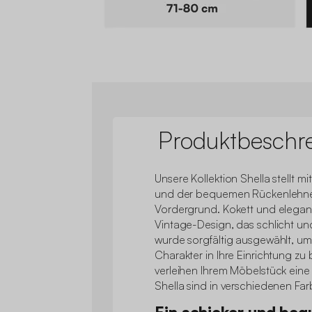
Produktbeschr
Unsere Kollektion Shella stellt mi
und der bequemen Rückenlehne
Vordergrund. Kokett und elegant 
Vintage-Design, das schlicht und
wurde sorgfältig ausgewählt, u
Charakter in Ihre Einrichtung zu 
verleihen Ihrem Möbelstück eine
Shella sind in verschiedenen Far
Ein schicker und be