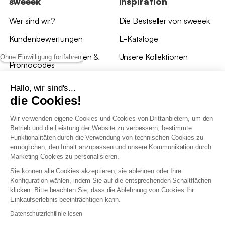
sweeek
Inspiration
Wer sind wir?
Die Bestseller von sweeek
Kundenbewertungen
E-Kataloge
*Angebotsbedingungen &
Unsere Kollektionen
Ohne Einwilligung fortfahren
Promocodes
Bewertungen von sweeek
Hallo, wir sind's...
die Cookies!
Unsere Geschäfte
Wir verwenden eigene Cookies und Cookies von Drittanbietern, um den
Betrieb und die Leistung der Website zu verbessern, bestimmte
Funktionalitäten durch die Verwendung von technischen Cookies zu
ermöglichen, den Inhalt anzupassen und unsere Kommunikation durch
Marketing-Cookies zu personalisieren.
Allgemeine Geschäftsbedingungen
Sie können alle Cookies akzeptieren, sie ablehnen oder Ihre
AGB Treueprogramm
Konfiguration wählen, indem Sie auf die entsprechenden Schaltflächen
Datenschutzrichtlinien
klicken. Bitte beachten Sie, dass die Ablehnung von Cookies Ihr
Allgemeine Geschäftsbedingungen für Geschäftskunden
Einkaufserlebnis beeinträchtigen kann.
Erklärung zur Barrierefreiheit
Datenschutzrichtlinie lesen