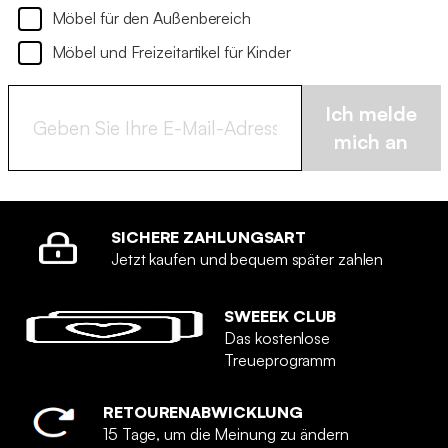
Möbel für den Außenbereich
Möbel und Freizeitartikel für Kinder
Ich melde
mich an
SICHERE ZAHLUNGSART
Jetzt kaufen und bequem später zahlen
SWEEEK CLUB
Das kostenlose
Treueprogramm
RETOURENABWICKLUNG
15 Tage, um die Meinung zu ändern