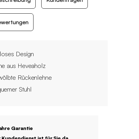
ewertungen
tloses Design
ne aus Heveaholz
ölbte Rückenlehne
uemer Stuhl
ahre Garantie
 Kundendienst ist für Sie da