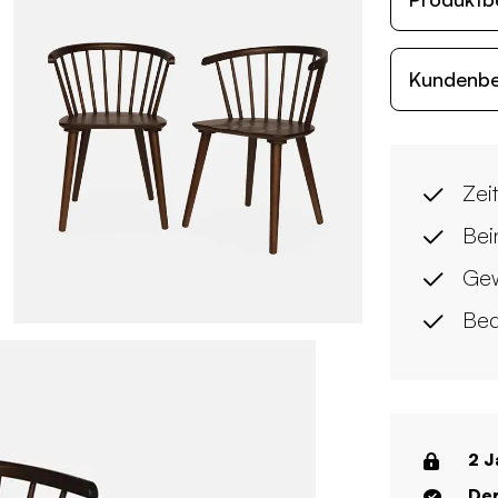
Kundenb
Zei
Bei
Gew
Beq
2 J
Der