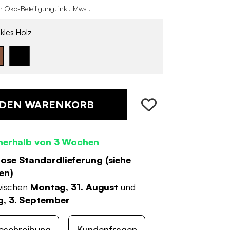
r Öko-Beteiligung
.
inkl. Mwst.
les Holz
 DEN WARENKORB
nerhalb von 3 Wochen
ose Standardlieferung (
siehe
en
)
wischen
Montag, 31. August
und
, 3. September
eschreibung
Kundenfragen