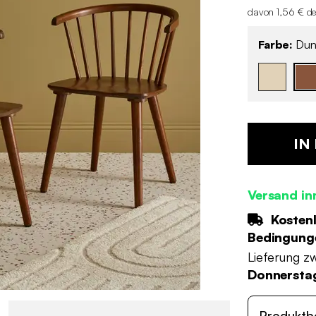
davon 1,56 € de
Farbe:
Dunk
IN
Versand in
Kostenl
Bedingung
Lieferung z
Donnerstag
Produktb