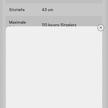
Sitztiefe
43 cm
Maximale
110 kg pro Sitzplatz
Belastung
✖
Verwendung
Innenbereich
Garantie
2 Jahre
Das Produkt wird als Bausatz
geliefert und wird von Ihnen
Montage
selbst zusammengebaut. Eine
Bedienungsanleitung wird
mitgeliefert.
Zahl der Füße
4