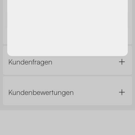
Nettogewicht
4,7 kg / Stuhl
Abmessungen
B 49 x T 44 x H90 cm
Kundenfragen
Kundenbewertungen