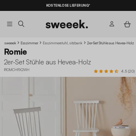
KOSTENLOSE LIEFERUNG*
sweeek
Esszimmer
Esszimmerstuhl, sitzbank
2er-Set Stühle aus Hevea-Holz
Romie
2er-Set Stühle aus Hevea-Holz
IROMCHRX2WH
4.5 (20)