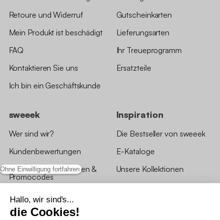
Retoure und Widerruf
Gutscheinkarten
Mein Produkt ist beschädigt
Lieferungsarten
FAQ
Ihr Treueprogramm
Kontaktieren Sie uns
Ersatzteile
Ich bin ein Geschäftskunde
sweeek
Inspiration
Wer sind wir?
Die Bestseller von sweeek
Kundenbewertungen
E-Kataloge
*Angebotsbedingungen &
Unsere Kollektionen
Ohne Einwilligung fortfahren
Promocodes
Bewertungen von sweeek
Hallo, wir sind's...
die Cookies!
Unsere Geschäfte