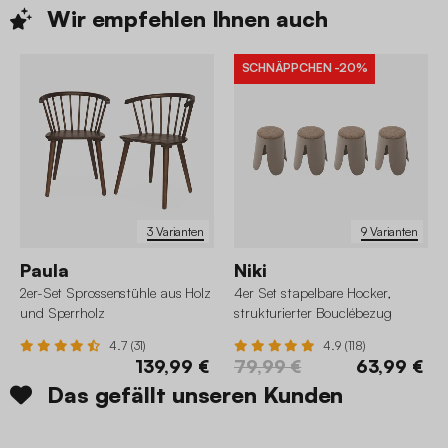
Wir empfehlen Ihnen
auch
SCHNÄPPCHEN
-20%
3 Varianten
9 Varianten
Paula
Niki
2er-Set Sprossenstühle aus Holz
4er Set stapelbare Hocker,
und Sperrholz
strukturierter Bouclébezug
4.7 (31)
4.9 (118)
139,99 €
79,99 €
63,99 €
Das gefällt unseren Kunden