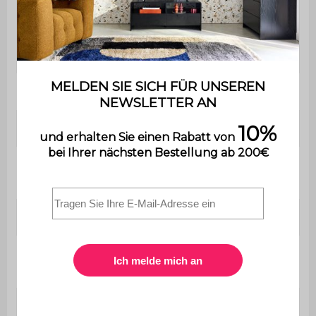
geliefert und wird von Ihnen
Montage
selbst zusammengebaut. Eine
Bedienungsanleitung wird
mitgeliefert.
2x Sessel
B 57 x T 59 x H 84,5 cm
Sitzkissen
B 40 x T 42 cm
Dicke des
3 cm
Sitzkissens
Rückenlehne
B 53 x H 41cm
Höhe der
63 cm
Armlehne
Beine
Ø2,5 / 1,5 x H 40 cm