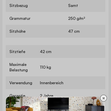
Sitzbezug
Samt
Grammatur
250 g/m²
Sitzhöhe
47 cm
Sitztiefe
42 cm
Maximale
110 kg
Belastung
Verwendung
Innenbereich
Garantie
2 Jahre
✖
Das Produkt wird als Bausatz