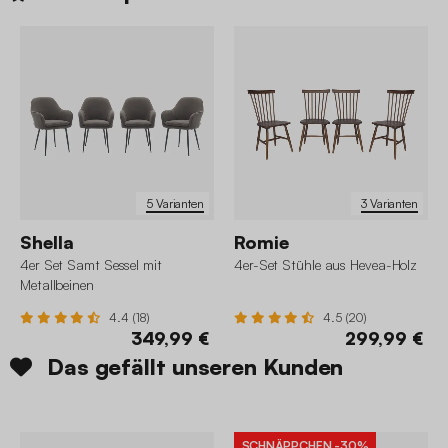
5 Varianten
3 Varianten
Shella
Romie
4er Set Samt Sessel mit
4er-Set Stühle aus Hevea-Holz
Metallbeinen
4.4 (18)
4.5 (20)
349,99 €
299,99 €
Das gefällt unseren Kunden
SCHNÄPPCHEN
-30%