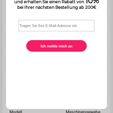
Stil
Zeitgenössisch
Umkehrbar
Nein
Motiv
Gemustert
Material
Recyceltes Polyester
Farbe
Creme
Größe
200 x 290 cm
Florhöhe
3,5 cm
Modell
Maschinengewebe