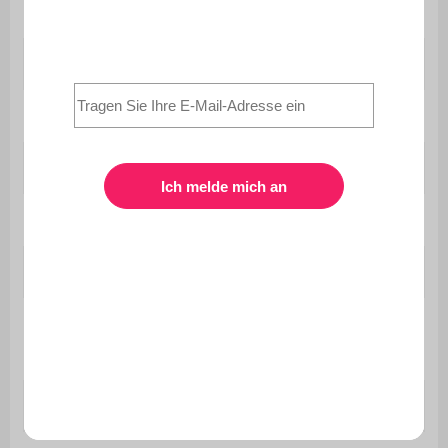
Form
Rechteckig
Stil
Zeitgenössisch
Umkehrbar
Nein
Motiv
Gemustert
Material
Polyester und Polypropylen
Farbe
Beige
Größe
160 x 230 cm
Florhöhe
3 cm