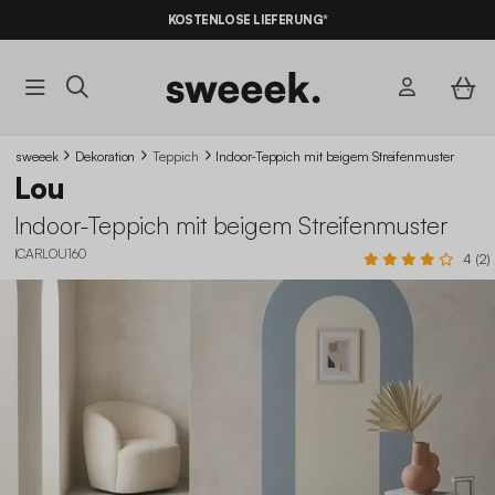
KOSTENLOSE LIEFERUNG*
sweeek
Dekoration
Teppich
Indoor-Teppich mit beigem Streifenmuster
Lou
Indoor-Teppich mit beigem Streifenmuster
ICARLOU160
4 (2)