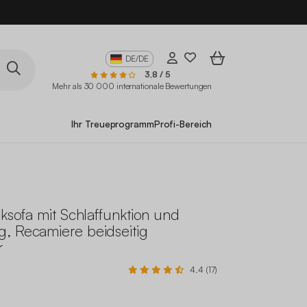
10
DE/DE
3,8 / 5
Mehr als 30 000 internationale Bewertungen
Ihr Treueprogramm
Profi-Bereich
cksofa mit Schlaffunktion und
, Recamiere beidseitig
r
4.4 (17)