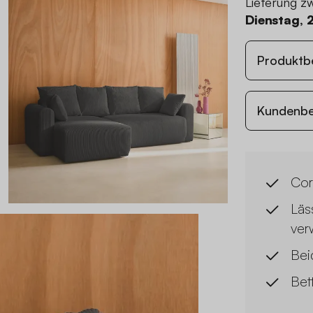
Lieferung z
Dienstag, 
Produktb
Kundenb
Cor
Läss
ver
Bei
Bet