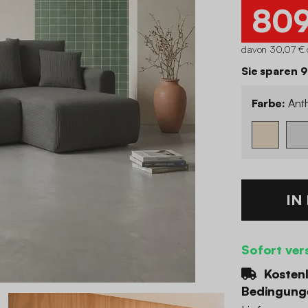
80
davon 30,07 € 
Sie sparen 
Farbe:
Anth
IN
Sofort ver
Kostenl
Bedingung