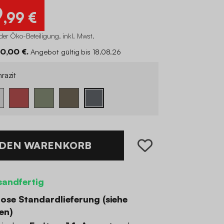
9
,99 €
der Öko-Beteiligung
.
inkl. Mwst.
90,00 €.
Angebot gültig bis 18.08.26
razit
 DEN WARENKORB
sandfertig
ose Standardlieferung (
siehe
en
)