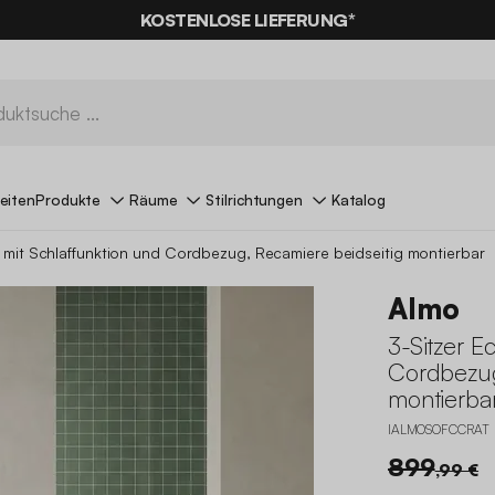
% RABATT
AUF DER SCHNÄPPCHEN* MIT DEM CODE
KOSTENLOSE LIEFERUNG*
SUMMER
eiten
Produkte
Räume
Stilrichtungen
Katalog
a mit Schlaffunktion und Cordbezug, Recamiere beidseitig montierbar
Almo
3-Sitzer E
Cordbezug
montierba
IALMOSOFCCRAT
899
,99 €