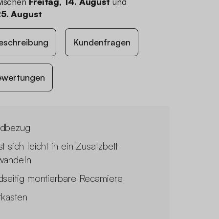
wischen
Freitag, 14. August
und
25. August
eschreibung
Kundenfragen
ewertungen
dbezug
t sich leicht in ein Zusatzbett
wandeln
dseitig montierbare Recamiere
tkasten