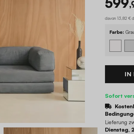
599
,
davon 13,82 € d
Farbe:
Gra
IN
Sofort ver
Kostenl
Bedingung
Lieferung z
Dienstag, 