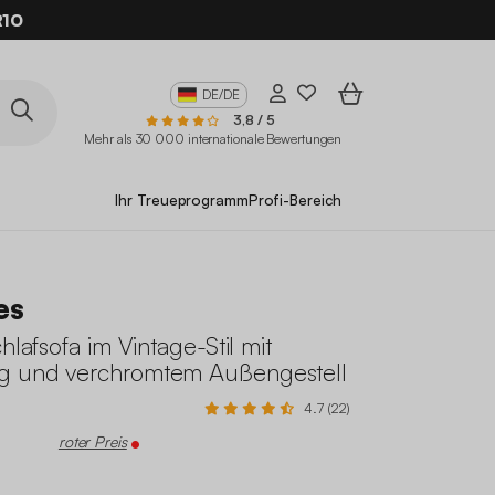
10
DE/DE
3,8 / 5
Mehr als 30 000 internationale Bewertungen
Ihr Treueprogramm
Profi-Bereich
es
hlafsofa im Vintage-Stil mit
g und verchromtem Außengestell
4.7 (22)
roter Preis