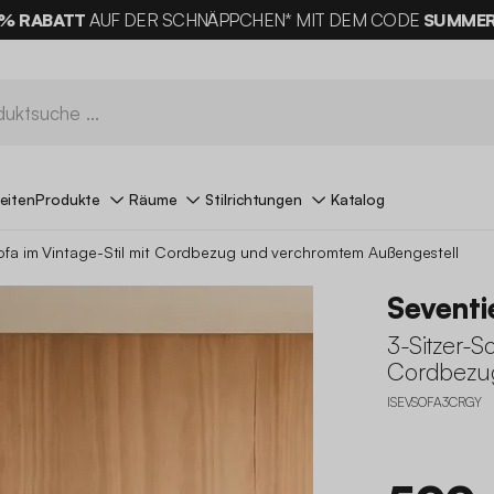
% RABATT
AUF DER SCHNÄPPCHEN* MIT DEM CODE
SUMMER
eiten
Produkte
Räume
Stilrichtungen
Katalog
sofa im Vintage-Stil mit Cordbezug und verchromtem Außengestell
Seventi
3-Sitzer-Sc
Cordbezu
ISEVSOFA3CRGY