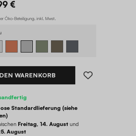
99 €
er Öko-Beteiligung
.
inkl. Mwst.
u
 DEN WARENKORB
sandfertig
ose Standardlieferung (
siehe
en
)
wischen
Freitag, 14. August
und
25. August