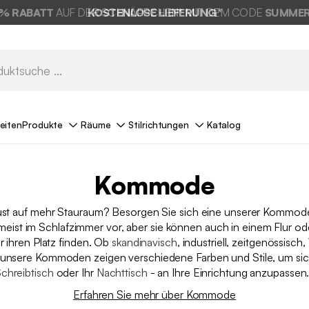
% RABATT
AUF DER SCHNÄPPCHEN* MIT DEM CODE
KOSTENLOSE LIEFERUNG*
SUMMER
eiten
Produkte
Räume
Stilrichtungen
Katalog
Kommode
st auf mehr Stauraum? Besorgen Sie sich eine unserer Kommode
 meist im Schlafzimmer vor, aber sie können auch in einem Flur o
ihren Platz finden. Ob
skandinavisch
, industriell, zeitgenössisch,
 unsere Kommoden zeigen verschiedene Farben und Stile, um sich
chreibtisch
oder Ihr
Nachttisch
- an Ihre Einrichtung anzupasse
Erfahren Sie mehr über Kommode