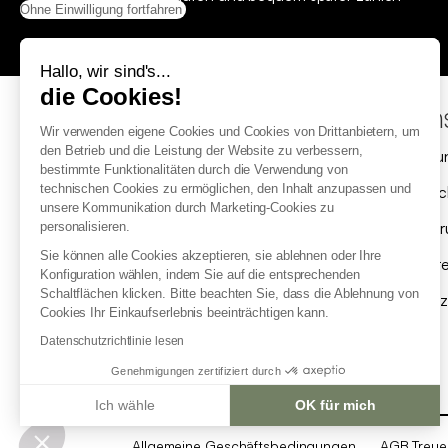
Ohne Einwilligung fortfahren
Hallo, wir sind's...
die Cookies!
Hilfe & Kontakt
Uns
Wir verwenden eigene Cookies und Cookies von Drittanbietern, um
den Betrieb und die Leistung der Website zu verbessern,
Wo ist meine Bestellung?
Zahl
bestimmte Funktionalitäten durch die Verwendung von
technischen Cookies zu ermöglichen, den Inhalt anzupassen und
Retoure und Widerruf
Gutsc
unsere Kommunikation durch Marketing-Cookies zu
Mein Produkt ist beschädigt
Liefe
personalisieren.
Sie können alle Cookies akzeptieren, sie ablehnen oder Ihre
FAQ
Ihr T
Konfiguration wählen, indem Sie auf die entsprechenden
Schaltflächen klicken. Bitte beachten Sie, dass die Ablehnung von
Kontaktieren Sie uns
Ersatz
Cookies Ihr Einkaufserlebnis beeinträchtigen kann.
Ich bin ein Geschäftskunde
Datenschutzrichtlinie lesen
Genehmigungen zertifiziert durch
Ich wähle
OK für mich
Einwilligungsmanagementplattform: Passen Sie Ihre Optionen an
Axeptio consent
Allgemeine Geschäftsbedingungen
AGB Treu