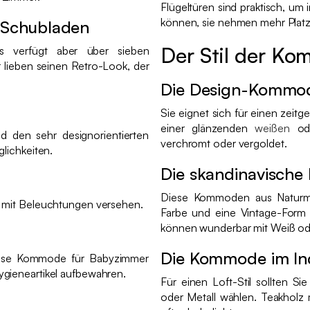
Flügeltüren sind praktisch, um
können, sie nehmen mehr Platz 
 Schubladen
Der Stil der K
s verfügt aber über sieben
 lieben seinen Retro-Look, der
Die Design-Kommo
Sie eignet sich für einen zeit
einer glänzenden
weißen
od
 den sehr designorientierten
verchromt oder vergoldet.
glichkeiten.
Die skandinavisch
Diese Kommoden aus Naturmate
r mit Beleuchtungen versehen.
Farbe und eine Vintage-Form
können wunderbar mit Weiß od
Die Kommode im Ind
diese Kommode für Babyzimmer
ygieneartikel aufbewahren.
Für einen Loft-Stil sollten 
oder Metall wählen. Teakholz 