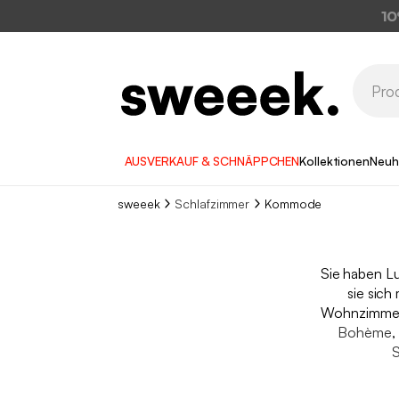
10
AUSVERKAUF & SCHNÄPPCHEN
Kollektionen
Neuh
sweeek
Schlafzimmer
Kommode
Sie haben Lu
sie sich
Wohnzimmer 
Bohème
,
S