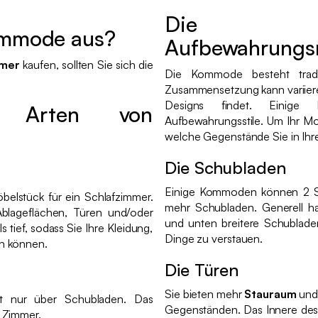
Die 
ommode aus?
Aufbewahrungsm
mmer
kaufen, sollten Sie sich die
Die Kommode besteht tradit
Zusammensetzung kann variier
Designs findet. Einige 
n Arten von
Aufbewahrungsstile. Um Ihr Mod
welche Gegenstände Sie in I
Die Schubladen
Einige Kommoden können 2 S
öbelstück für ein Schlafzimmer.
mehr Schubladen. Generell 
Ablageflächen, Türen und/oder
und unten breitere Schubladen
 tief, sodass Sie Ihre Kleidung,
Dinge zu verstauen.
n können.
Die Türen
Sie bieten mehr
Stauraum
und
t nur über Schubladen. Das
Gegenständen. Das Innere de
e Zimmer.