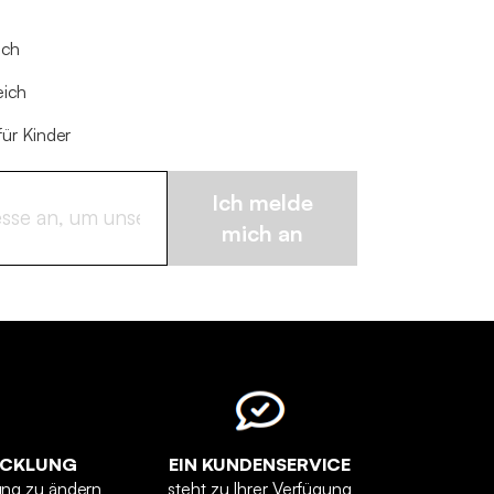
ich
eich
für Kinder
Ich melde
mich an
ICKLUNG
EIN KUNDENSERVICE
ung zu ändern
steht zu Ihrer Verfügung