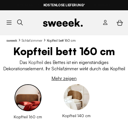
KOSTENLOSE LIEFERUNG*
sweeek
Schlafzimmer
Kopfteil bett 160 cm
Kopfteil bett 160 cm
Das
Kopfteil
des Bettes ist ein eigenständiges
Dekorationselement. Ihr Schlafzimmer wirkt durch das Kopfteil
einladend und gemütlich. Warum also darauf verzichten? In
Mehr zeigen
unserem Sortiment finden Sie Modelle aus natürlichem Rattan
oder aus Holz, elegante und designorientierte Kopfteile, die Ihr
Schlafzimmer verschönern werden.
Kopfteil 140 cm
Kopfteil 160 cm