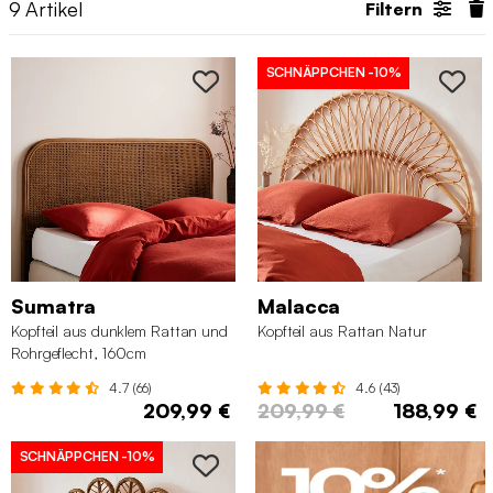
9
Artikel
Filtern
SCHNÄPPCHEN
-10%
Sumatra
Malacca
Kopfteil aus dunklem Rattan und
Kopfteil aus Rattan Natur
Rohrgeflecht, 160cm
4.7 (66)
4.6 (43)
209,99 €
209,99 €
188,99 €
SCHNÄPPCHEN
-10%