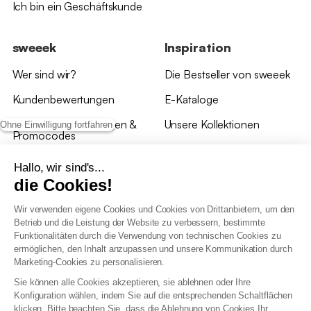
Ich bin ein Geschäftskunde
sweeek
Inspiration
Wer sind wir?
Die Bestseller von sweeek
Kundenbewertungen
E-Kataloge
*Angebotsbedingungen &
Unsere Kollektionen
Ohne Einwilligung fortfahren
Promocodes
Bewertungen von sweeek
Hallo, wir sind's...
die Cookies!
Unsere Geschäfte
Wir verwenden eigene Cookies und Cookies von Drittanbietern, um den
Betrieb und die Leistung der Website zu verbessern, bestimmte
Funktionalitäten durch die Verwendung von technischen Cookies zu
ermöglichen, den Inhalt anzupassen und unsere Kommunikation durch
Marketing-Cookies zu personalisieren.
Allgemeine Geschäftsbedingungen
Sie können alle Cookies akzeptieren, sie ablehnen oder Ihre
AGB Treueprogramm
Konfiguration wählen, indem Sie auf die entsprechenden Schaltflächen
Datenschutzrichtlinien
klicken. Bitte beachten Sie, dass die Ablehnung von Cookies Ihr