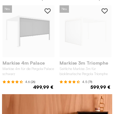
Neu
Neu
Markise 4m Palace
Markise 3m Triomphe
Markise 4m für die Pergola Palace
Seitliche Markise 3m für
schwarz
bioklimatische Pergola Triomphe
beige
4.6 (26)
4.5 (79)
499,99 €
599,99 €