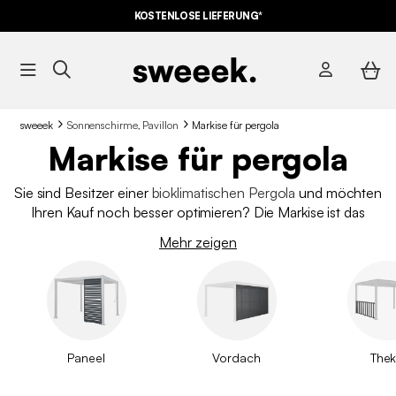
KOSTENLOSE LIEFERUNG*
sweeek
Sonnenschirme, Pavillon
Markise für pergola
Markise für pergola
Sie sind Besitzer einer
bioklimatischen Pergola
und möchten
Ihren Kauf noch besser optimieren? Die Markise ist das
perfekte Zubehör, um Ihnen mehr Komfort zu bieten. Wir
Mehr zeigen
bieten in unserem Katalog verschiedene Größen von Markisen
an, die sich an die unterschiedlichen Größen unserer Pergolen
anpassen.
Paneel
Vordach
The