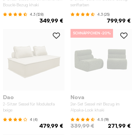
Bouclé-Bezug khaki
senffarben
4.3 (128)
4.3 (25)
349,99 €
799,99 €
SCHNÄPPCHEN
-20%
Dao
Nova
2-Sitzer Sessel für Modulsofa
2er-Set Sessel mit Bezug im
beige
Alpaka-Look khaki
4 (4)
4.5 (19)
479,99 €
339,99 €
271,99 €