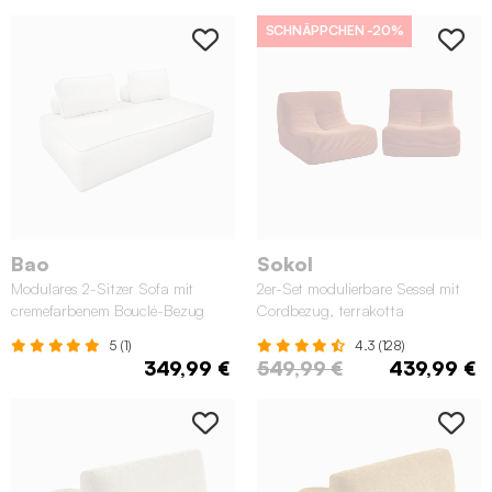
SCHNÄPPCHEN
-20%
Bao
Sokol
Modulares 2-Sitzer Sofa mit
2er-Set modulierbare Sessel mit
cremefarbenem Bouclé-Bezug
Cordbezug, terrakotta
5 (1)
4.3 (128)
349,99 €
549,99 €
439,99 €