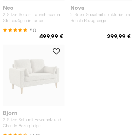
Neo
Nova
2-Sitzer-Sofa mit abnehmbaren
2-Sitzer Sessel mit strukturiertem
Stoffbezügen in taupe
Bouclé-Bezug beige
5 (1)
499,99 €
299,99 €
Bjorn
2-Sitzer Sofa mit Heveaholz und
Chenille-Bezug beige