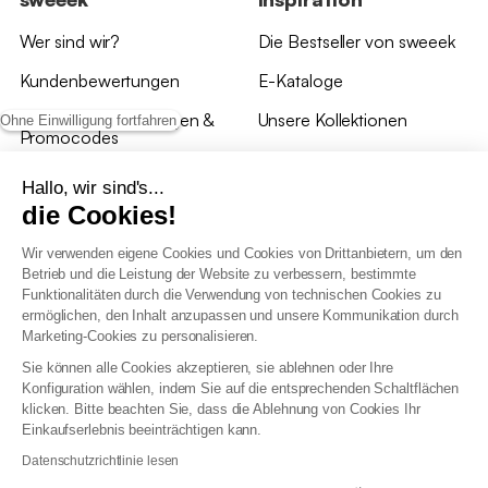
Wer sind wir?
Die Bestseller von sweeek
Kundenbewertungen
E-Kataloge
*Angebotsbedingungen &
Unsere Kollektionen
Ohne Einwilligung fortfahren
Promocodes
Bewertungen von sweeek
Hallo, wir sind's...
die Cookies!
Unsere Geschäfte
Wir verwenden eigene Cookies und Cookies von Drittanbietern, um den
Betrieb und die Leistung der Website zu verbessern, bestimmte
Funktionalitäten durch die Verwendung von technischen Cookies zu
ermöglichen, den Inhalt anzupassen und unsere Kommunikation durch
Marketing-Cookies zu personalisieren.
Allgemeine Geschäftsbedingungen
Sie können alle Cookies akzeptieren, sie ablehnen oder Ihre
AGB Treueprogramm
Konfiguration wählen, indem Sie auf die entsprechenden Schaltflächen
Datenschutzrichtlinien
klicken. Bitte beachten Sie, dass die Ablehnung von Cookies Ihr
Allgemeine Geschäftsbedingungen für Geschäftskunden
Einkaufserlebnis beeinträchtigen kann.
Erklärung zur Barrierefreiheit
Datenschutzrichtlinie lesen