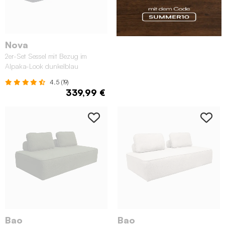
Nova
2er-Set Sessel mit Bezug im
Alpaka-Look dunkelblau
4.5 (19)
339,99 €
Bao
Bao