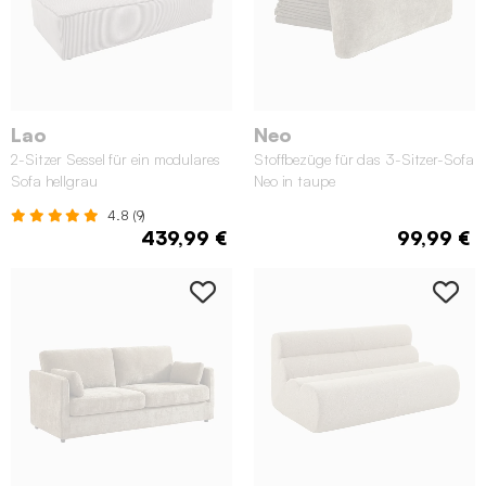
Lao
Neo
2-Sitzer Sessel für ein modulares
Stoffbezüge für das 3-Sitzer-Sofa
Sofa hellgrau
Neo in taupe
4.8 (9)
439,99 €
99,99 €