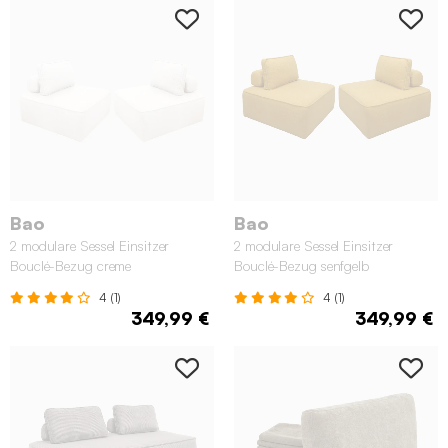
Bao
Bao
2 modulare Sessel Einsitzer
2 modulare Sessel Einsitzer
Bouclé-Bezug creme
Bouclé-Bezug senfgelb
4 (1)
4 (1)
349,99 €
349,99 €