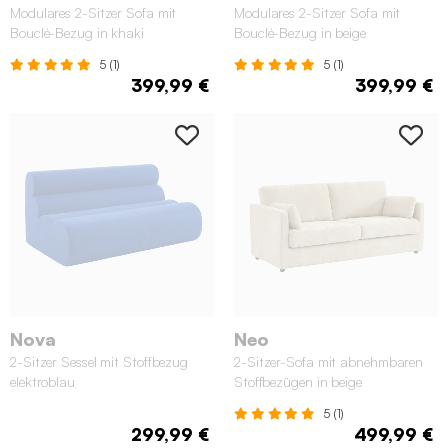
Modulares 2-Sitzer Sofa mit
Modulares 2-Sitzer Sofa mit
Bouclé-Bezug in khaki
Bouclé-Bezug in beige
5 (1)
5 (1)
399,99 €
399,99 €
Nova
Neo
2-Sitzer Sessel mit Stoffbezug
2-Sitzer-Sofa mit abnehmbaren
elektroblau
Stoffbezügen in beige
5 (1)
299,99 €
499,99 €