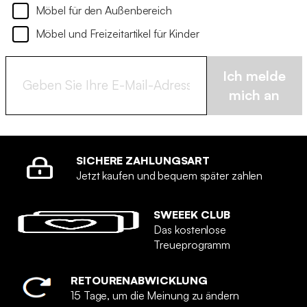
Möbel für den Außenbereich
Möbel und Freizeitartikel für Kinder
Ich melde
mich an
SICHERE ZAHLUNGSART
Jetzt kaufen und bequem später zahlen
SWEEEK CLUB
Das kostenlose
Treueprogramm
RETOURENABWICKLUNG
15 Tage, um die Meinung zu ändern