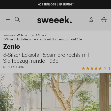
10% RABATT
AUF DER SCHNÄPPCHEN* MIT DEM CODE
KOSTENLOSE LIEFERUNG*
SUMMER10
sweeek
Wohnzimmer
Sofa
3-Sitzer Ecksofa Recamiere rechts mit Stoffbezug, runde Füße
Zenio
3-Sitzer Ecksofa Recamiere rechts mit
Stoffbezug, runde Füße
IZENRCSOFAKAK
5 (5)