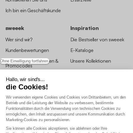
Ich bin ein Geschäftskunde
sweeek
Inspiration
Wer sind wir?
Die Bestseller von sweeek
Kundenbewertungen
E-Kataloge
*Angebotsbedingungen &
Unsere Kollektionen
Ohne Einwilligung fortfahren
Promocodes
Bewertungen von sweeek
Hallo, wir sind's...
die Cookies!
Unsere Geschäfte
Wir verwenden eigene Cookies und Cookies von Drittanbietern, um den
Betrieb und die Leistung der Website zu verbessern, bestimmte
Funktionalitäten durch die Verwendung von technischen Cookies zu
ermöglichen, den Inhalt anzupassen und unsere Kommunikation durch
Marketing-Cookies zu personalisieren.
Allgemeine Geschäftsbedingungen
Sie können alle Cookies akzeptieren, sie ablehnen oder Ihre
AGB Treueprogramm