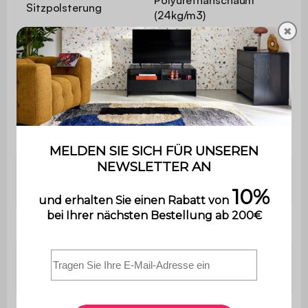
Polyurethanschaum
Sitzpolsterung
(24kg/m3)
✖
Schaumstoffdichte
Polyesterfasern
Rückenlehne
Polsterung
Polyurethanschaum (18
Armlehnen
kg/m3)
Polsterung
Polyesterfasern
kleine Kissen
Tiefe
88 cm
Tiefe mit
160 cm
Recamiere