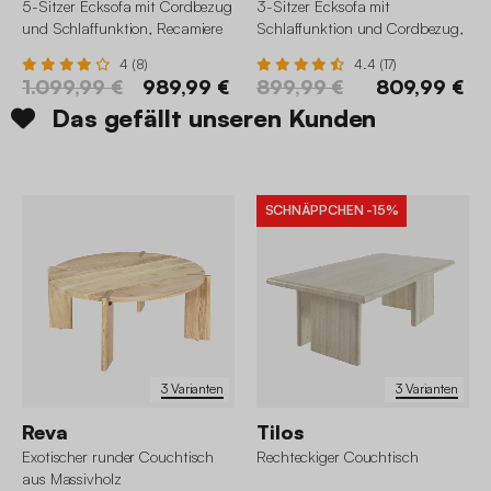
5-Sitzer Ecksofa mit Cordbezug
3-Sitzer Ecksofa mit
und Schlaffunktion, Recamiere
Schlaffunktion und Cordbezug,
beidseitig montierbar
Recamiere beidseitig montierbar
4 (8)
4.4 (17)
1.099,99 €
989,99 €
899,99 €
809,99 €
Das gefällt unseren Kunden
SCHNÄPPCHEN
-15%
3 Varianten
3 Varianten
Reva
Tilos
Exotischer runder Couchtisch
Rechteckiger Couchtisch
aus Massivholz