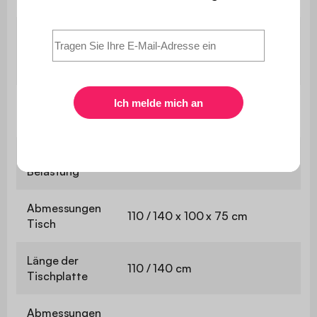
Abstand
zwischen den
84 / 76 cm
Füßen / Beinen
Höhe unter
65 cm
dem Tisch
Maximale
25 kg
Belastung
Abmessungen
110 / 140 x 100 x 75 cm
Tisch
Länge der
110 / 140 cm
Tischplatte
Abmessungen