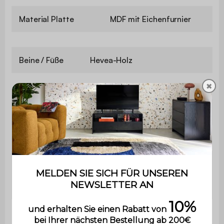
Material Platte
MDF mit Eichenfurnier
Beine / Füße
Hevea-Holz
Gewicht
28 kg
✖
Verwendung
Innenbereich
Garantie
2 Jahre
Der Aufbau ist sehr einfach,
Montage
eine Bedienungsanleitung wird
mitgeliefert.
Stärke der
2,2 cm
Platte