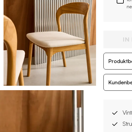
ne
IN
Produktb
Kundenb
Vin
Str