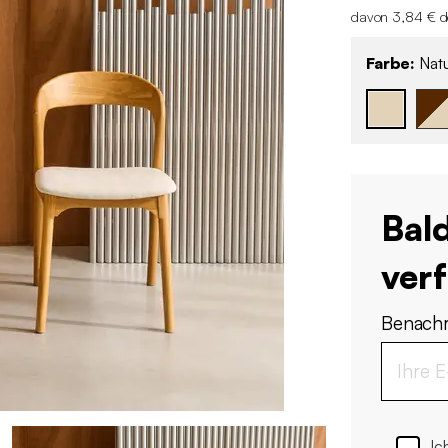
davon 3,84 € d
Farbe:
Natu
Bal
ver
Benachr
Ic