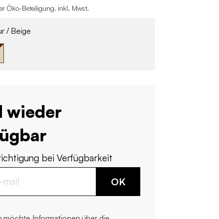
er Öko-Beteiligung
.
inkl. Mwst.
r / Beige
d wieder
fügbar
ichtigung bei Verfügbarkeit
OK
h möchte Informationen über die