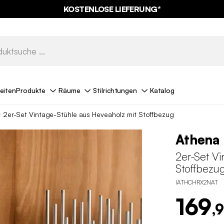
KOSTENLOSE LIEFERUNG*
eiten
Produkte
Räume
Stilrichtungen
Katalog
2er-Set Vintage-Stühle aus Heveaholz mit Stoffbezug
Athena
2er-Set Vi
Stoffbezu
IATHCHRX2NAT
169
,