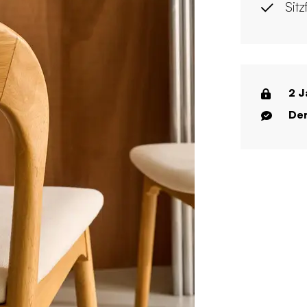
Sitz
2 J
Der