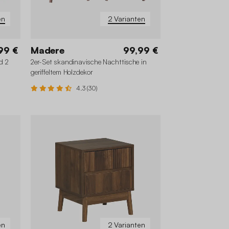
en
2 Varianten
99 €
Madere
99,99 €
d 2
2er-Set skandinavische Nachttische in
geriffeltem Holzdekor
4.3 (30)
en
2 Varianten