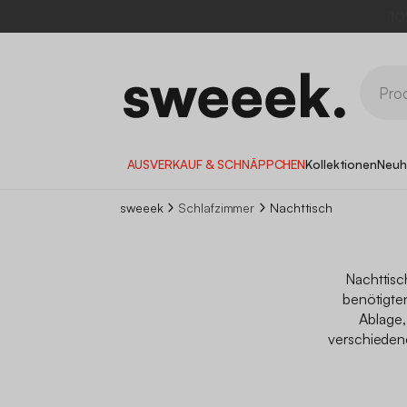
10
AUSVERKAUF & SCHNÄPPCHEN
Kollektionen
Neuh
sweeek
Schlafzimmer
Nachttisch
Nachttisc
benötigte
Ablage,
verschieden