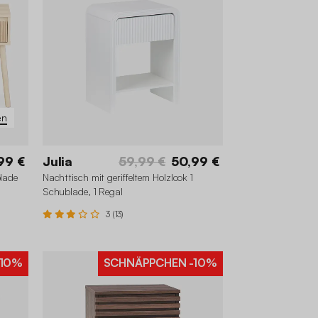
en
99 €
Julia
59,99 €
50,99 €
blade
Nachttisch mit geriffeltem Holzlook 1
Schublade, 1 Regal
3 (13)
10%
SCHNÄPPCHEN
-10%