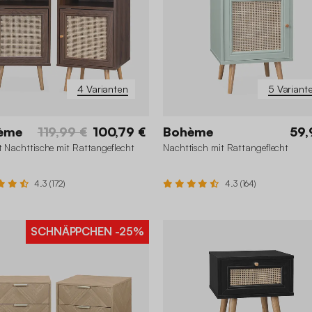
4 Varianten
5 Variant
ème
119,99 €
100,79 €
Bohème
59,
t Nachttische mit Rattangeflecht
Nachttisch mit Rattangeflecht
4.3 (172)
4.3 (164)
SCHNÄPPCHEN
-25%