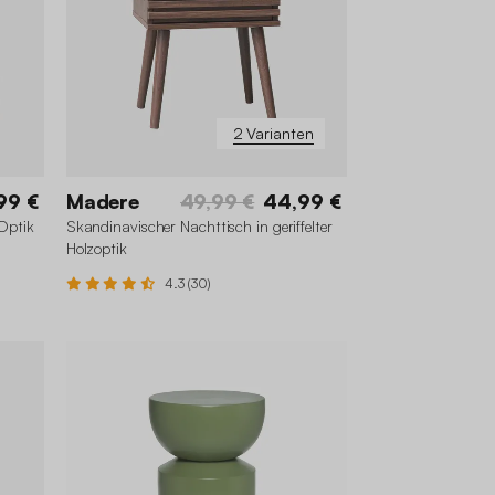
2 Varianten
99 €
Madere
49,99 €
44,99 €
-Optik
Skandinavischer Nachttisch in geriffelter
Holzoptik
4.3 (30)