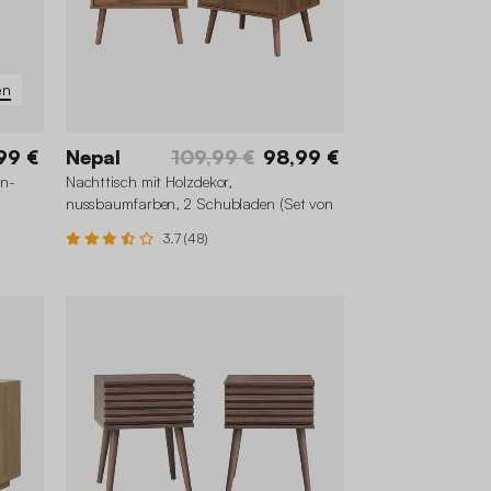
en
99 €
Nepal
109,99 €
98,99 €
an-
Nachttisch mit Holzdekor,
nussbaumfarben, 2 Schubladen (Set von
2)
3.7 (48)