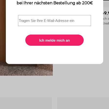
Mizzy
69,
Beistelltisch, Sofaende, Nachttisch 
emailliertem Stahl, zweifarbige Stre
35 x H 46 cm
4.4 (7)