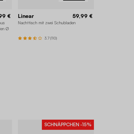
99 €
Linear
59,99 €
aus
Nachttisch mit zwei Schubladen
ifen Ø
3.7 (110)
SCHNÄPPCHEN
-15%