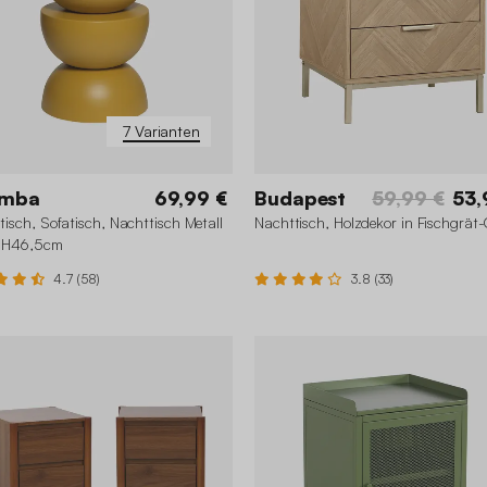
7 Varianten
mba
69,99 €
Budapest
59,99 €
53,
lltisch, Sofatisch, Nachttisch Metall
Nachttisch, Holzdekor in Fischgrät
 H46,5cm
4.7 (58)
3.8 (33)
+2