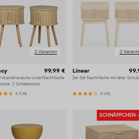
2 Varianten
2 Variant
acy
99,99 €
Linear
99,
t skandinavische ovale Nachttische
2er-Set Nachttische mit einer Schu
lzlook, 2 Schiebetüren
4.3 (16)
4 (42)
SCHNÄPPCHEN
-