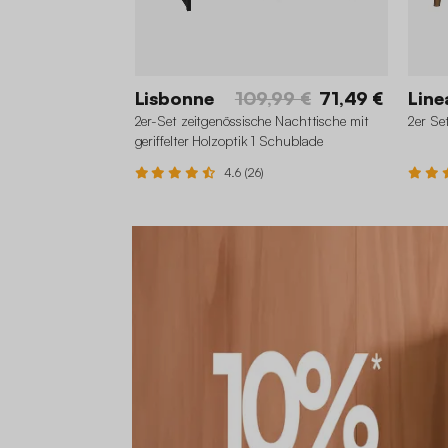
Lisbonne
109,99 €
71,49 €
Line
2er-Set zeitgenössische Nachttische mit
2er Se
geriffelter Holzoptik 1 Schublade
4.6 (26)