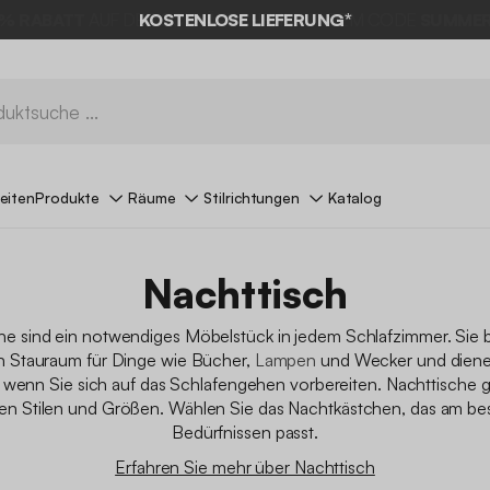
% RABATT
AUF DER SCHNÄPPCHEN* MIT DEM CODE
SUMMER
eiten
Produkte
Räume
Stilrichtungen
Katalog
Nachttisch
he sind ein notwendiges Möbelstück in jedem Schlafzimmer. Sie 
n Stauraum für Dinge wie Bücher,
Lampen
und Wecker und diene
 wenn Sie sich auf das Schlafengehen vorbereiten. Nachttische gi
en Stilen und Größen. Wählen Sie das Nachtkästchen, das am bes
Bedürfnissen passt.
Erfahren Sie mehr über Nachttisch