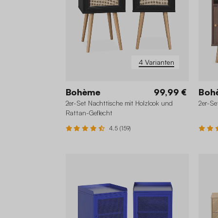
4 Varianten
Bohème
99,99 €
Boh
2er-Set Nachttische mit Holzlook und
2er-Se
Rattan-Geflecht
4.5 (159)