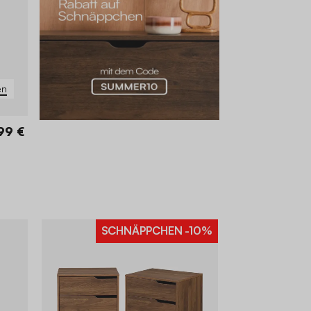
en
99 €
SCHNÄPPCHEN
-10%