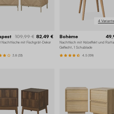
4 Variant
apest
109,99 €
82,49 €
Bohème
49,
t Nachttische mit Fischgrät-Dekor
Nachttisch mit Holzeffekt und Ratt
Geflecht, 1 Schublade
3.8 (33)
4.5 (159)