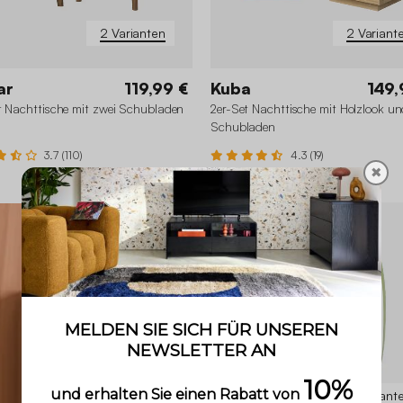
2 Varianten
2 Variant
ar
119,99 €
Kuba
149,
t Nachttische mit zwei Schubladen
2er-Set Nachttische mit Holzlook un
Schubladen
3.7 (110)
4.3 (19)
✖
3 Variant