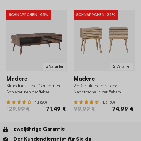
SCHNÄPPCHEN
-45%
SCHNÄPPCHEN
-25%
2 Varianten
2 Varianten
Madere
Madere
Skandinavischer Couchtisch
2er-Set skandinavische
Schiebetüren geriffeltes
Nachttische in geriffeltem
Holzdekor
Holzdekor
4.1 (20)
4.3 (30)
129,99 €
71,49 €
99,99 €
74,99 €
zweijährige Garantie
Der Kundendienst ist für Sie da