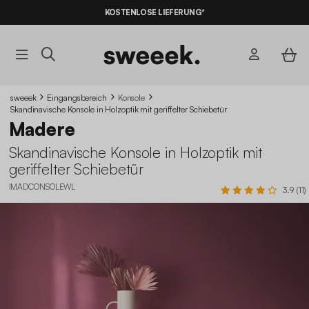
10% RABATT
AUF DER SCHNÄPPCHEN* MIT DEM CODE
KOSTENLOSE LIEFERUNG*
SUMMER10
sweeek
Eingangsbereich
Konsole
Skandinavische Konsole in Holzoptik mit geriffelter Schiebetür
Madere
Skandinavische Konsole in Holzoptik mit
geriffelter Schiebetür
IMADCONSOLEWL
3.9 (11)