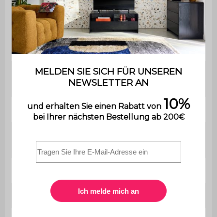
Montage
eine Bedienungsanleitung wird
mitgeliefert.
Anzahl der
1
Türen
Anzahl der
4
Füße
Konsole
B 100 x T 29 x H 81 cm
Dicke der
1,5 cm
Paneele
Nischen
B 47,5 x T 24 x H 15 cm
Füße
63 cm