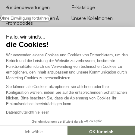
Kundenbewertungen
E-Kataloge
*Angebotsbedingungen &
Unsere Kollektionen
Ohne Einwilligung fortfahren
Promocodes
Bewertungen von sweeek
Hallo, wir sind's...
die Cookies!
Unsere Geschäfte
Wir verwenden eigene Cookies und Cookies von Drittanbietern, um den
Betrieb und die Leistung der Website zu verbessern, bestimmte
Funktionalitäten durch die Verwendung von technischen Cookies zu
ermöglichen, den Inhalt anzupassen und unsere Kommunikation durch
Marketing-Cookies zu personalisieren.
Allgemeine Geschäftsbedingungen
Sie können alle Cookies akzeptieren, sie ablehnen oder Ihre
AGB Treueprogramm
Konfiguration wählen, indem Sie auf die entsprechenden Schaltflächen
Datenschutzrichtlinien
klicken. Bitte beachten Sie, dass die Ablehnung von Cookies Ihr
Allgemeine Geschäftsbedingungen für Geschäftskunden
Einkaufserlebnis beeinträchtigen kann.
Erklärung zur Barrierefreiheit
Datenschutzrichtlinie lesen
Genehmigungen zertifiziert durch
Ich wähle
OK für mich