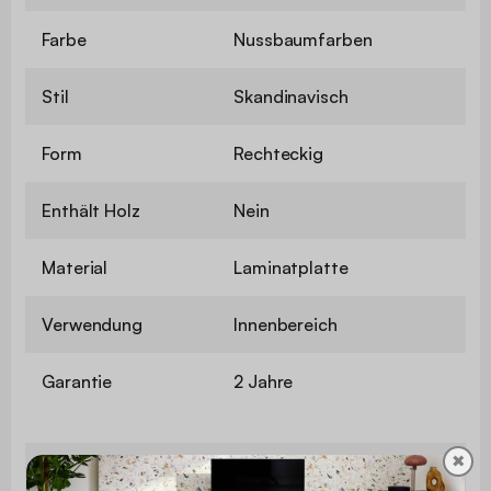
Farbe
Nussbaumfarben
Stil
Skandinavisch
Form
Rechteckig
Enthält Holz
Nein
Material
Laminatplatte
Verwendung
Innenbereich
Garantie
2 Jahre
✖
Der Aufbau ist sehr einfach,