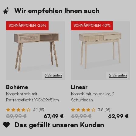
Wir empfehlen Ihnen
auch
SCHNÄPPCHEN
-25%
SCHNÄPPCHEN
-10%
3 Varianten
2 Varianten
Bohème
Linear
Konsolentisch mit
Konsole mit Holzdekor, 2
Rattangeflecht 100x29x81cm
Schubladen
4.1 (83)
3.8 (95)
89,99 €
67,49 €
69,99 €
62,99 €
Das gefällt unseren Kunden