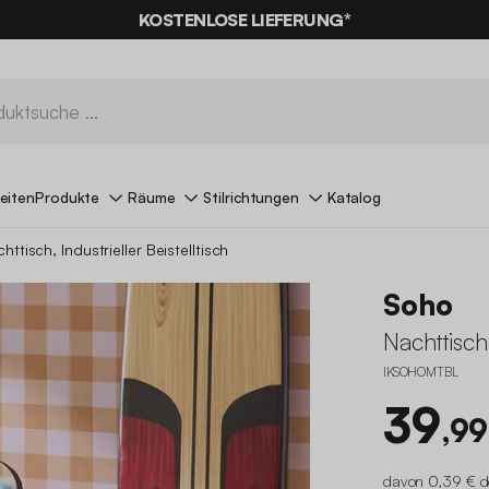
% RABATT
AUF DER SCHNÄPPCHEN* MIT DEM CODE
KOSTENLOSE LIEFERUNG*
SUMMER
eiten
Produkte
Räume
Stilrichtungen
Katalog
httisch, Industrieller Beistelltisch
Soho
Nachttisch,
IKSOHOMTBL
39
,99
davon 0,39 € d