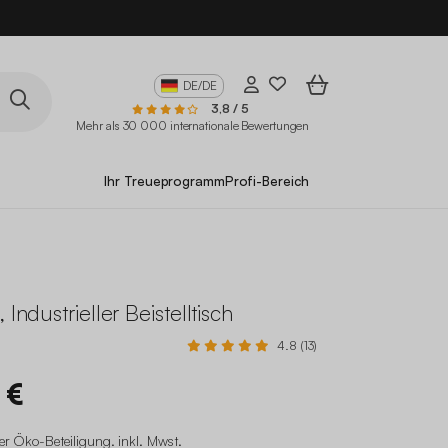
10
DE/DE
3,8 / 5
Mehr als 30 000 internationale Bewertungen
Ihr Treueprogramm
Profi-Bereich
 Industrieller Beistelltisch
4.8 (13)
 €
er Öko-Beteiligung
.
inkl. Mwst.