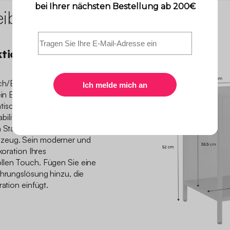
eibung
ktioneller
h/Beistelltisch aus
r ein Erwachsenen- oder
atischen Design und dem
kabilität und Ästhetik. Dieser
n Stauraum für kleine
lzeug. Sein moderner und
koration Ihres
llen Touch. Fügen Sie eine
ahrungslösung hinzu, die
ration einfügt.