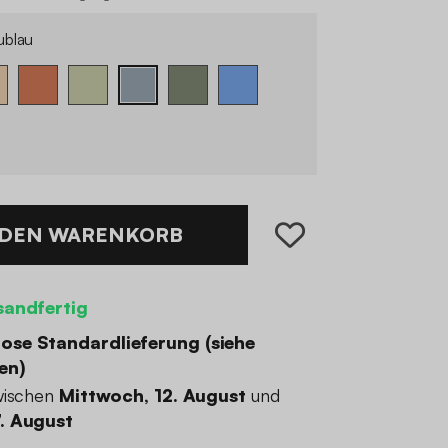
ublau
 DEN WARENKORB
sandfertig
ose Standardlieferung (
siehe
en
)
wischen
Mittwoch, 12. August
und
. August