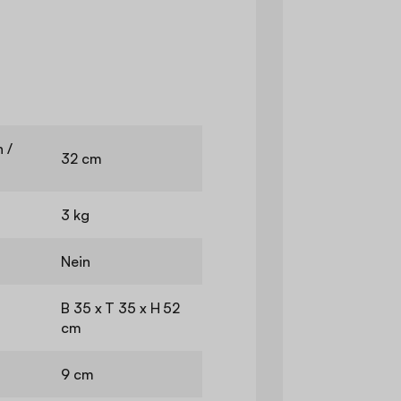
 /
32 cm
3 kg
Nein
B 35 x T 35 x H 52
cm
9 cm