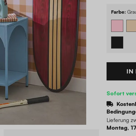
Farbe:
Gra
IN
Sofort ver
Kostenl
Bedingung
Lieferung z
Montag, 17