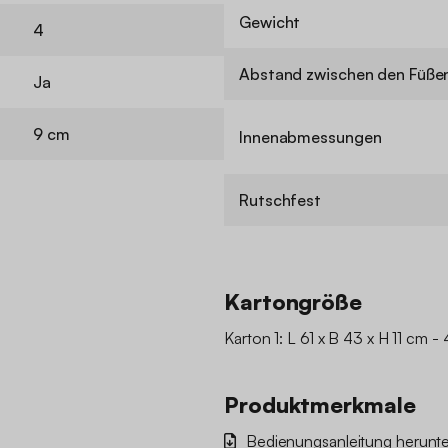
Gewicht
4
Abstand zwischen den Füße
Ja
9 cm
Innenabmessungen
Rutschfest
Kartongröße
Karton 1: L 61 x B 43 x H 11 cm - 
Produktmerkmale
Bedienungsanleitung herunte