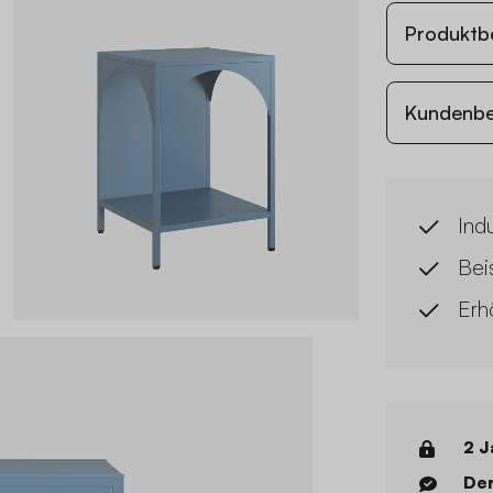
Produktb
Kundenb
Indu
Beis
Erh
2 J
Der