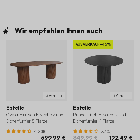
Wir empfehlen Ihnen
auch
AUSVERKAUF
-45%
3 Varianten
3 Varianten
Estelle
Estelle
Ovaler Esstisch Heveaholz und
Runder Tisch Heveaholz und
Eichenfurnier 8 Plätze
Eichenfurnier 4 Plätze
4.3 (11)
3.7 (6)
599,99 €
349,99 €
192,49 €