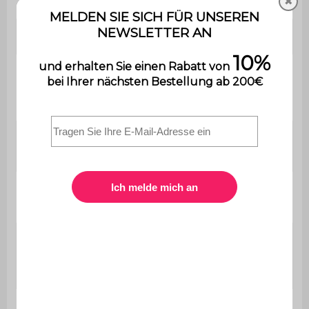
Verwendung
Innenbereich
✖
Garantie
2 Jahre
Der Aufbau ist sehr einfach,
Montage
eine Bedienungsanleitung wird
mitgeliefert.
Länge der
200 cm
Platte
Stärke der
2,1 cm
Platte
Abstand
zwischen den
110 cm
Füßen / Beinen
Höhe unter