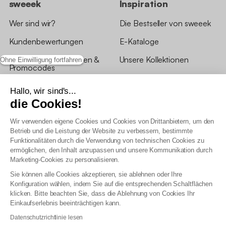
sweeek
Inspiration
Wer sind wir?
Die Bestseller von sweeek
Kundenbewertungen
E-Kataloge
*Angebotsbedingungen &
Unsere Kollektionen
Ohne Einwilligung fortfahren
Promocodes
Bewertungen von sweeek
Hallo, wir sind's...
die Cookies!
Unsere Geschäfte
Wir verwenden eigene Cookies und Cookies von Drittanbietern, um den
Betrieb und die Leistung der Website zu verbessern, bestimmte
Funktionalitäten durch die Verwendung von technischen Cookies zu
ermöglichen, den Inhalt anzupassen und unsere Kommunikation durch
Marketing-Cookies zu personalisieren.
Allgemeine Geschäftsbedingungen
Sie können alle Cookies akzeptieren, sie ablehnen oder Ihre
AGB Treueprogramm
Konfiguration wählen, indem Sie auf die entsprechenden Schaltflächen
Datenschutzrichtlinien
klicken. Bitte beachten Sie, dass die Ablehnung von Cookies Ihr
Allgemeine Geschäftsbedingungen für Geschäftskunden
Einkaufserlebnis beeinträchtigen kann.
Erklärung zur Barrierefreiheit
Datenschutzrichtlinie lesen