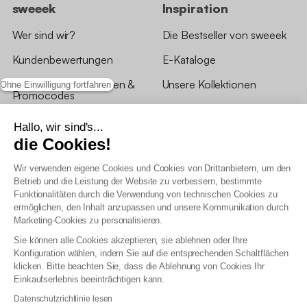
sweeek
Inspiration
Wer sind wir?
Die Bestseller von sweeek
Kundenbewertungen
E-Kataloge
*Angebotsbedingungen &
Unsere Kollektionen
Ohne Einwilligung fortfahren
Promocodes
Bewertungen von sweeek
Hallo, wir sind's...
die Cookies!
Unsere Geschäfte
Wir verwenden eigene Cookies und Cookies von Drittanbietern, um den
Betrieb und die Leistung der Website zu verbessern, bestimmte
Funktionalitäten durch die Verwendung von technischen Cookies zu
ermöglichen, den Inhalt anzupassen und unsere Kommunikation durch
Marketing-Cookies zu personalisieren.
Allgemeine Geschäftsbedingungen
Sie können alle Cookies akzeptieren, sie ablehnen oder Ihre
AGB Treueprogramm
Konfiguration wählen, indem Sie auf die entsprechenden Schaltflächen
Datenschutzrichtlinien
klicken. Bitte beachten Sie, dass die Ablehnung von Cookies Ihr
Allgemeine Geschäftsbedingungen für Geschäftskunden
Einkaufserlebnis beeinträchtigen kann.
Erklärung zur Barrierefreiheit
Datenschutzrichtlinie lesen