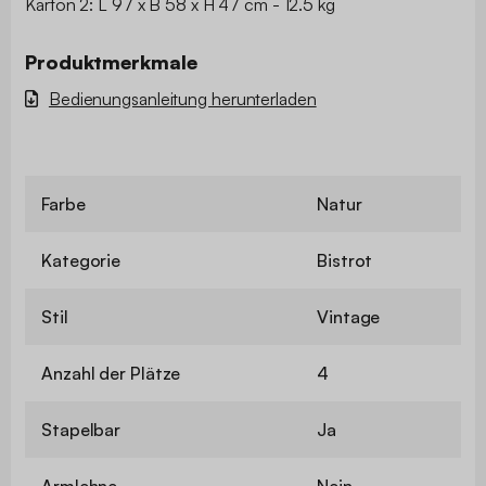
Karton 2: L 97 x B 58 x H 47 cm - 12.5 kg
Produktmerkmale
Bedienungsanleitung herunterladen
Farbe
Natur
Kategorie
Bistrot
Stil
Vintage
Anzahl der Plätze
4
Stapelbar
Ja
Armlehne
Nein