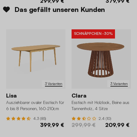
299,99 €
379,99 €
Das gefällt unseren Kunden
SCHNÄPPCHEN
-30%
3 Varianten
3 Varianten
Lisa
Clara
Ausziehbarer ovaler Esstisch für
Esstisch mit Holzlook, Beine aus
6 bis 8 Personen, 160-210cm
Tannenholz, 4 Sitze
4.3 (85)
2.4 (10)
399,99 €
299,99 €
209,99 €