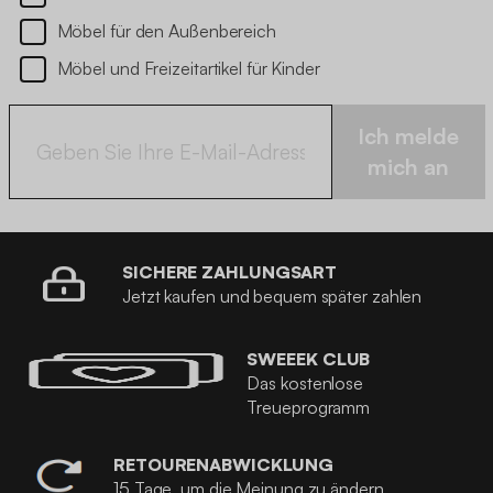
Möbel für den Außenbereich
Möbel und Freizeitartikel für Kinder
Ich melde
mich an
SICHERE ZAHLUNGSART
Jetzt kaufen und bequem später zahlen
SWEEEK CLUB
Das kostenlose
Treueprogramm
RETOURENABWICKLUNG
15 Tage, um die Meinung zu ändern