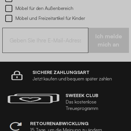
Möbel für den Außenbereich
Möbel und Freizeitartikel für Kinder
Ich melde
mich an
SICHERE ZAHLUNGSART
Jetzt kaufen und bequem später zahlen
SWEEEK CLUB
Das kostenlose
Treueprogramm
RETOURENABWICKLUNG
15 Tage, um die Meinung zu ändern