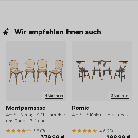
Wir empfehlen Ihnen
auch
4 Varianten
3 Varianten
Montparnasse
Romie
4er-Set Vintage Stühle aus Holz
4er-Set Stühle aus Hevea-Holz
und Rattan-Geflecht
3.8 (17)
4.5 (20)
379,99 €
299,99 €