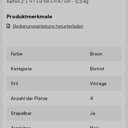
Karton 2: L 97 x B 58 x H 47 cm - 12.5 kg
Produktmerkmale
Bedienungsanleitung herunterladen
Farbe
Braun
Kategorie
Bistrot
Stil
Vintage
Anzahl der Plätze
4
Stapelbar
Ja
Armlehne
Nein