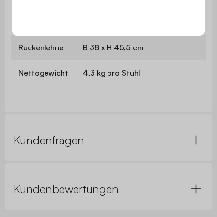
Abstand
zwischen den
46-47 cm
Füßen
Rückenlehne
B 38 x H 45,5 cm
Nettogewicht
4,3 kg pro Stuhl
Kundenfragen
Kundenbewertungen