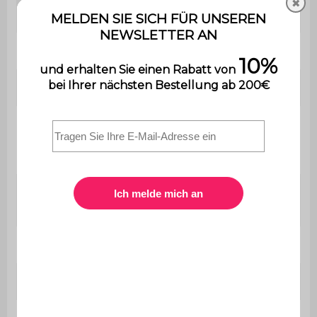
✖
110 kg
Belastung
Verwendung
Innenbereich
Garantie
2 Jahre
Der Aufbau ist sehr einfach,
Montage
eine Bedienungsanleitung wird
mitgeliefert.
Rattan, Polsterung
Sitz
Polyurethanschaum (28kg/m3)
Stuhl
B 48 x T 49,5 x H 90cm
Sitz
B 41 x T 40,5cm