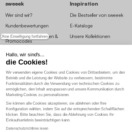
sweeek
Inspiration
Wer sind wir?
Die Bestseller von sweeek
Kundenbewertungen
E-Kataloge
*Angebotsbedingungen &
Unsere Kollektionen
Ohne Einwilligung fortfahren
Promocodes
Bewertungen von sweeek
Hallo, wir sind's...
die Cookies!
Unsere Geschäfte
Wir verwenden eigene Cookies und Cookies von Drittanbietern, um den
Betrieb und die Leistung der Website zu verbessern, bestimmte
Funktionalitäten durch die Verwendung von technischen Cookies zu
ermöglichen, den Inhalt anzupassen und unsere Kommunikation durch
Marketing-Cookies zu personalisieren.
Allgemeine Geschäftsbedingungen
Sie können alle Cookies akzeptieren, sie ablehnen oder Ihre
AGB Treueprogramm
Konfiguration wählen, indem Sie auf die entsprechenden Schaltflächen
Datenschutzrichtlinien
klicken. Bitte beachten Sie, dass die Ablehnung von Cookies Ihr
Allgemeine Geschäftsbedingungen für Geschäftskunden
Einkaufserlebnis beeinträchtigen kann.
Erklärung zur Barrierefreiheit
Datenschutzrichtlinie lesen