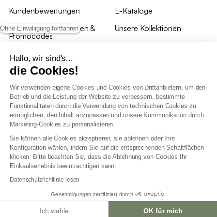
Kundenbewertungen
E-Kataloge
*Angebotsbedingungen &
Unsere Kollektionen
Ohne Einwilligung fortfahren
Promocodes
Bewertungen von sweeek
Hallo, wir sind's...
die Cookies!
Unsere Geschäfte
Wir verwenden eigene Cookies und Cookies von Drittanbietern, um den
Betrieb und die Leistung der Website zu verbessern, bestimmte
Funktionalitäten durch die Verwendung von technischen Cookies zu
ermöglichen, den Inhalt anzupassen und unsere Kommunikation durch
Marketing-Cookies zu personalisieren.
Allgemeine Geschäftsbedingungen
Sie können alle Cookies akzeptieren, sie ablehnen oder Ihre
AGB Treueprogramm
Konfiguration wählen, indem Sie auf die entsprechenden Schaltflächen
Datenschutzrichtlinien
klicken. Bitte beachten Sie, dass die Ablehnung von Cookies Ihr
Allgemeine Geschäftsbedingungen für Geschäftskunden
Einkaufserlebnis beeinträchtigen kann.
Erklärung zur Barrierefreiheit
Datenschutzrichtlinie lesen
Genehmigungen zertifiziert durch
Ich wähle
OK für mich