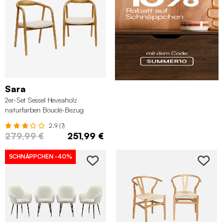
Sara
2er-Set Sessel Heveaholz
naturfarben Bouclé-Bezug
2.9 (7)
279,99 €
251,99 €
SCHNÄPPCHEN
-40%