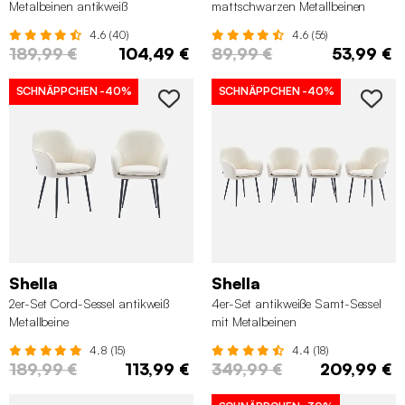
Metalbeinen antikweiß
mattschwarzen Metallbeinen
4.6 (40)
4.6 (56)
189,99 €
104,49 €
89,99 €
53,99 €
SCHNÄPPCHEN
-40%
SCHNÄPPCHEN
-40%
Shella
Shella
2er-Set Cord-Sessel antikweiß
4er-Set antikweiße Samt-Sessel
Metallbeine
mit Metalbeinen
4.8 (15)
4.4 (18)
189,99 €
113,99 €
349,99 €
209,99 €