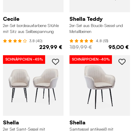
Cecile
Shella Teddy
2er-Set bordeauxfarbene Stühle
2er-Set aus Bouclé-Sessel und
mit Sitz aus Seilbespannung
Metallbeinen
3.8 (40)
4.8 (53)
229,99 €
189,99 €
95,00 €
SCHNÄPPCHEN
-45%
SCHNÄPPCHEN
-40%
Shella
Shella
2er Set Samt-Sessel mit
Samtsessel antikweiß mit