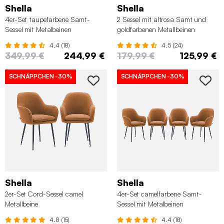
Shella
Shella
4er-Set taupefarbene Samt-
2 Sessel mit altrosa Samt und
Sessel mit Metalbeinen
goldfarbenen Metallbeinen
4.4 (18)
4.5 (24)
349,99 €
244,99 €
179,99 €
125,99 €
SCHNÄPPCHEN
-30%
SCHNÄPPCHEN
-30%
Shella
Shella
2er-Set Cord-Sessel camel
4er-Set camelfarbene Samt-
Metallbeine
Sessel mit Metalbeinen
4.8 (15)
4.4 (18)