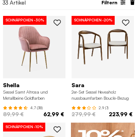
33
Artikel
Filtern
SCHNÄPPCHEN
-30%
SCHNÄPPCHEN
-20%
Shella
Sara
Sessel Samt Altrosa und
2er-Set Sessel Heveaholz
Metallbeine Goldfarben
nussbaumfarben Bouclé-Bezug
4.7 (38)
2.9 (7)
89,99 €
62,99 €
279,99 €
223,99 €
SCHNÄPPCHEN
-10%