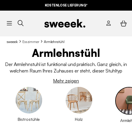
KOSTENLOSE LIEFERUNG*
sweeek
Esszimmer
Armlehnstühl
Armlehnstühl
Der Armlehnstuhl ist funktional und praktisch. Ganz gleich, in
welchem Raum Ihres Zuhauses er steht, dieser Stuhltyp
erweist sich als nützlich und bietet Ihnen den Komfort, den Sie
Mehr zeigen
erwarten. Entdecken Sie
unsere Stühle
mit Armlehnen, die
sowohl designorientiert als auch robust sind.
Bistrostühle
Holz
Armle