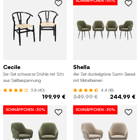
SCHNÄPPCHEN
-30%
Cecile
Shella
2er-Set schwarze Stühle mit Sitz
4er Set dunkelgrüne Samt-Sessel
aus Seilbespannung
mit Metalbeinen
3.8 (40)
4.4 (18)
199,99 €
349,99 €
244,99 €
SCHNÄPPCHEN
-30%
SCHNÄPPCHEN
-30%