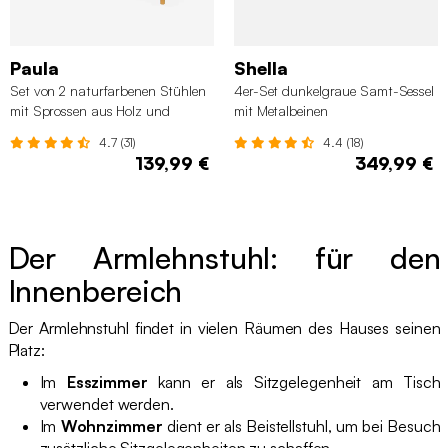
Paula
Shella
Set von 2 naturfarbenen Stühlen
4er-Set dunkelgraue Samt-Sessel
mit Sprossen aus Holz und
mit Metalbeinen
Sperrholz
4.7 (31)
4.4 (18)
139,99 €
349,99 €
Der Armlehnstuhl: für den
Innenbereich
Der Armlehnstuhl findet in vielen Räumen des Hauses seinen
Platz:
Im
Esszimmer
kann er als Sitzgelegenheit am Tisch
verwendet werden.
Im
Wohnzimmer
dient er als Beistellstuhl, um bei Besuch
zusätzliche Sitzgelegenheiten zu schaffen.