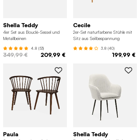
Shella Teddy
Cecile
4er Set aus Bouclé-Sessel und
2er-Set naturfarbene Stühle mit
Metallbeinen
Sitz aus Seilbespannung
4.8 (53)
3.8 (40)
349,99 €
209,99 €
199,99 €
Paula
Shella Teddy