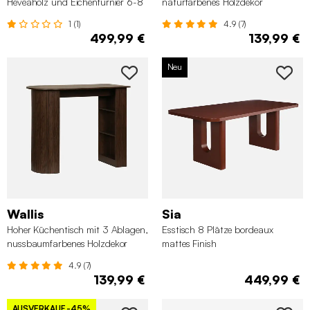
Heveaholz und Eichenfurnier 6-8
naturfarbenes Holzdekor
Personen nussbaumfarben
1 (1)
4.9 (7)
499,99 €
139,99 €
Neu
Wallis
Sia
Hoher Küchentisch mit 3 Ablagen,
Esstisch 8 Plätze bordeaux
nussbaumfarbenes Holzdekor
mattes Finish
4.9 (7)
139,99 €
449,99 €
AUSVERKAUF
-45%