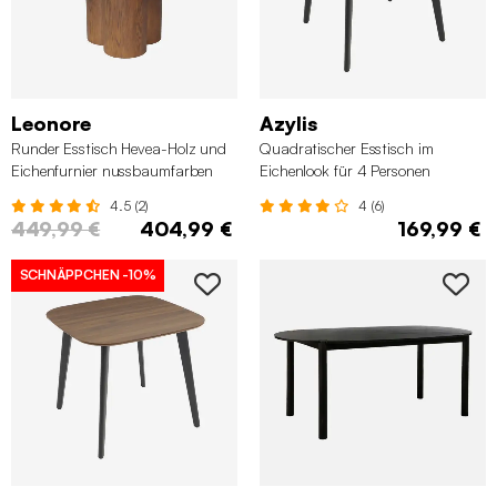
Leonore
Azylis
Runder Esstisch Hevea-Holz und
Quadratischer Esstisch im
Eichenfurnier nussbaumfarben
Eichenlook für 4 Personen
Ø130 cm
4.5 (2)
4 (6)
449,99 €
404,99 €
169,99 €
SCHNÄPPCHEN
-10%