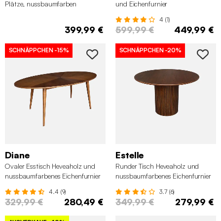
Plätze, nussbaumfarben
und Eichenfurnier
nussbaumfarben 220 cm
4 (1)
399,99 €
599,99 €
449,99 €
SCHNÄPPCHEN
-15%
SCHNÄPPCHEN
-20%
Diane
Estelle
Ovaler Esstisch Heveaholz und
Runder Tisch Heveaholz und
nussbaumfarbenes Eichenfurnier
nussbaumfarbenes Eichenfurnier
190 cm
für 4 Personen
4.4 (9)
3.7 (6)
329,99 €
280,49 €
349,99 €
279,99 €