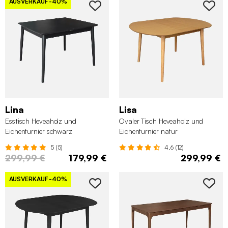
AUSVERKAUF
-40%
Lina
Lisa
Esstisch Heveaholz und
Ovaler Tisch Heveaholz und
Eichenfurnier schwarz
Eichenfurnier natur
5 (5)
4.6 (12)
299,99 €
179,99 €
299,99 €
AUSVERKAUF
-40%