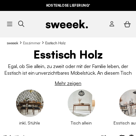
KOSTENLOSE LIEFERUNG*
sweeek
Esszimmer
Esstisch Holz
Esstisch Holz
Egal, ob Sie allein, zu zweit oder mit der Familie leben, der
Esstisch ist ein unverzichtbares Möbelstück. An diesem Tisch
werden die Erinnerungen an ein gutes Essen ausgetauscht,
Mehr zeigen
kleine und große Gespräche geführt. Der
Esstisch aus Holz
ist zeitlos und passt
zu jedem Einrichtungsstil.
inkl. Stühle
Tisch allein
Esstisch au