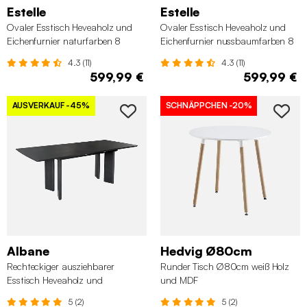
Estelle
Estelle
Ovaler Esstisch Heveaholz und
Ovaler Esstisch Heveaholz und
Eichenfurnier naturfarben 8
Eichenfurnier nussbaumfarben 8
Plätze
Plätze
4.3 (11)
4.3 (11)
599,99 €
599,99 €
AUSVERKAUF
-45%
SCHNÄPPCHEN
-20%
Albane
Hedvig Ø80cm
Rechteckiger ausziehbarer
Runder Tisch Ø80cm weiß Holz
Esstisch Heveaholz und
und MDF
Eichenfurnier schwarz 6-8
5 (2)
5 (2)