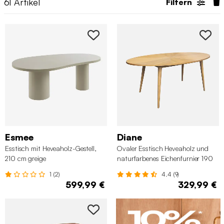
61
Artikel
Filtern
Esmee
Diane
Esstisch mit Heveaholz-Gestell,
Ovaler Esstisch Heveaholz und
210 cm greige
naturfarbenes Eichenfurnier 190
cm
1 (2)
4.4 (9)
599,99 €
329,99 €