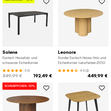
Solene
Leonore
Esstisch Heveaholz und
Runder Esstisch Hevea-Holz und
schwarzes Eichenfurnier
Eichenfurnier naturfarben Ø130
cm
5 (1)
4.5 (2)
349,99 €
192,49 €
449,99 €
SCHNÄPPCHEN
-10%